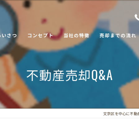
あいさつ
コンセプト
当社の特徴
売却までの流れ
土地
取引事例
不動産売却Q&A
戸建て
空き家
マンション
文京区を中心に不動
アパート