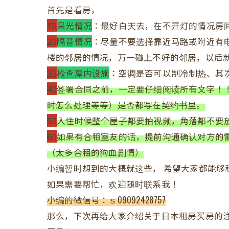
首先是看房，
1⃣
采光情况
：最好白天去，在不开灯的情况房
2⃣
隔音情况
：尽量不要选择靠近马路或附近有
楼的邻居的情况，万一碰上不好的邻居，以后
3⃣
检查屋内设施
：空调是否可以制冷制热、其
4⃣
签署合同之前，一定要仔细阅读所有文字！
时怎么处理等等）是否都写在契约书里。
5⃣
入住时候整个屋子都要拍视频，角落都不要
6⃣
如果有合租室友的话，提前沟通确认对方的
（太多合租的狗血剧情）
小编暂时想到的大概就这些， 希望大家都能够
如果需要帮忙，欢迎随时联系我！
小编的微信号：ｓ09092428757
那么，下次再给大家介绍关于日本租房买房的