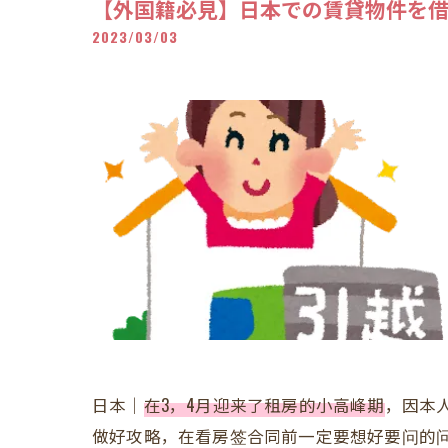
【外国籍必見】日本での賃貸物件を
2023/03/03
日本｜
在3，4月迎来了租房的小高峰期
，因本
做好攻略，在看房签合同前一定要想好要问的