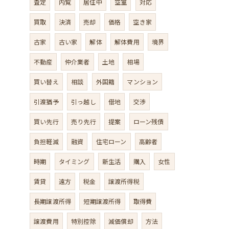
査定
内覧
居住中
空室
対応
買取
決済
売却
価格
空き家
古家
古い家
解体
解体費用
境界
不動産
仲介業者
土地
相場
買い替え
相談
外国籍
マンション
引渡猶予
引っ越し
借地
交渉
買い先行
売り先行
提案
ローン残債
負担軽減
融資
住宅ローン
高齢者
時期
タイミング
新生活
購入
女性
賃貸
遠方
税金
譲渡所得税
長期譲渡所得
短期譲渡所得
取得費
譲渡費用
特別控除
減価償却
方法