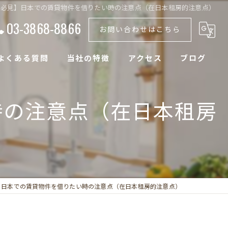
籍必見】日本での賃貸物件を借りたい時の注意点（在日本租房的注意点）
03-3868-8866
お問い合わせはこちら
よくある質問
当社の特徴
アクセス
ブログ
土地
時の注意点（在日本租房
戸建て
空き家
マンション
】日本での賃貸物件を借りたい時の注意点（在日本租房的注意点）
アパート