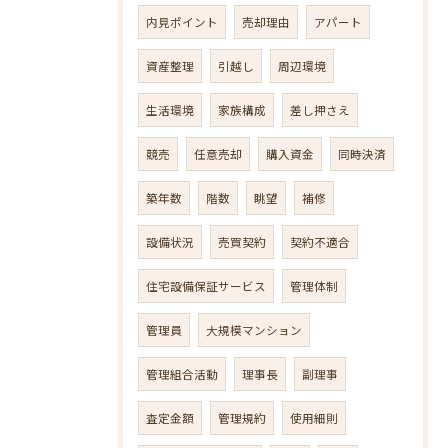
内見ポイント
売却理由
アパート
資産整理
引越し
周辺環境
生活環境
家族構成
差し押さえ
競売
任意売却
購入資金
同時決済
築年数
階数
眺望
補修
設備状況
売買契約
契約不適合
住宅設備保証サービス
管理体制
管理員
大規模マンション
管理組合活動
理事長
副理事
査定金額
管理規約
使用細則