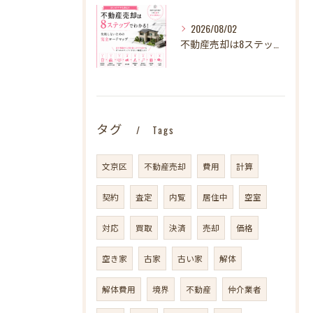
2026/08/02
不動産売却は8ステップでわかる！ 失敗しないための完全ロードマップ
タグ
Tags
文京区
不動産売却
費用
計算
契約
査定
内覧
居住中
空室
対応
買取
決済
売却
価格
空き家
古家
古い家
解体
解体費用
境界
不動産
仲介業者