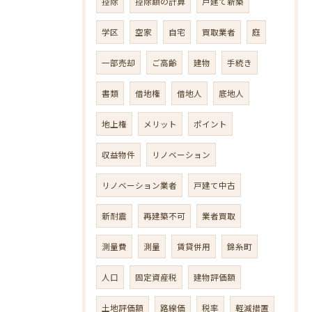
控除
控除額の計算
戸建て新築
学区
空家
自宅
買取業者
庭
一部売却
ご高齢
建物
手続き
書類
借地権
借地人
底地人
地上権
メリット
ポイント
収益物件
リノベーション
リノベーション業者
戸建て中古
新耐震
再建築不可
業者買取
測量費
測量
賃貸併用
錦糸町
人口
固定資産税
建物評価額
土地評価額
路線価
税率
軽減措置