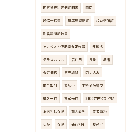
固定資産税評価証明書
図面
設備仕様書
建築確認済証
検査済所証
耐震診断報告書
アスベスト使用調査報告書
連棟式
テラスハウス
居住用
長屋
承諾
査定価格
販売戦略
囲い込み
両手取引
商談中
宅建業法違反
購入先行
売却先行
3,000万円特別控除
瑕疵担保保険
加入義務
業者責務
保証
保険
通行掘削
整形地