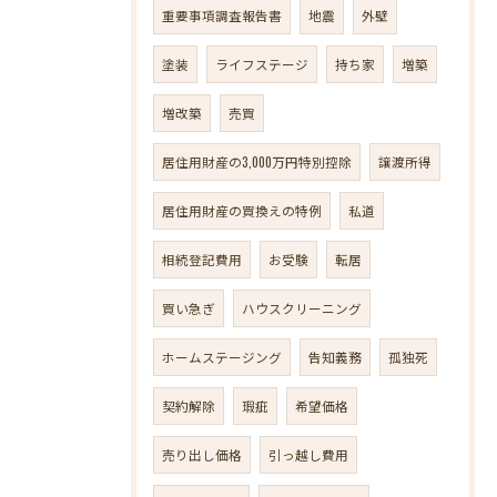
重要事項調査報告書
地震
外壁
塗装
ライフステージ
持ち家
増築
増改築
売買
居住用財産の3,000万円特別控除
譲渡所得
居住用財産の買換えの特例
私道
相続登記費用
お受験
転居
買い急ぎ
ハウスクリーニング
ホームステージング
告知義務
孤独死
契約解除
瑕疵
希望価格
売り出し価格
引っ越し費用