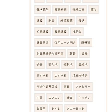
価格競争
販売時期
修繕工事
節税
譲渡
利益
経済政策
優遇
短期譲渡
長期譲渡
補助金
購買意欲
住宅ローン控除
所得税
耐震基準適合証明書
転勤
資産
処分
変形地
傾斜地
囲繞地
狭すぎる
広すぎる
境界未特定
市街化調整区域
需要
ファミリー
内見
エアコン
撤去
キッチン
お風呂
トイレ
クローゼット