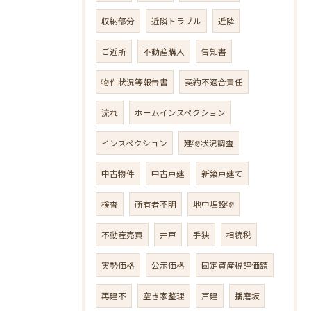
収納部分
近隣トラブル
近隣
ご近所
不動産購入
告知書
物件状況等報告書
契約不適合責任
流れ
ホームインスペクション
インスペクション
建物状況調査
中古物件
中古戸建
新築戸建て
検査
所有者不明
地中埋設物
不動産売買
井戸
手狭
相続税
実勢価格
公示価格
固定資産税評価額
再建不
空き家整理
戸建
播磨坂