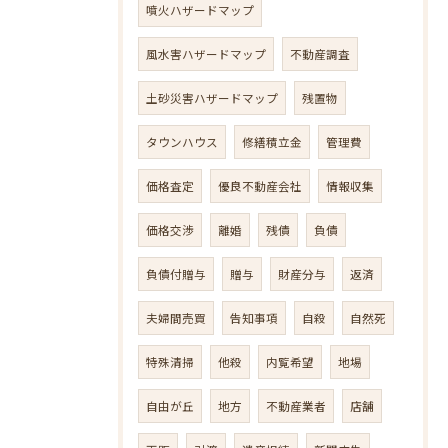
噴火ハザードマップ
風水害ハザードマップ
不動産調査
土砂災害ハザードマップ
残置物
タウンハウス
修繕積立金
管理費
価格査定
優良不動産会社
情報収集
価格交渉
離婚
残債
負債
負債付贈与
贈与
財産分与
返済
夫婦間売買
告知事項
自殺
自然死
特殊清掃
他殺
内覧希望
地場
自由が丘
地方
不動産業者
店舗