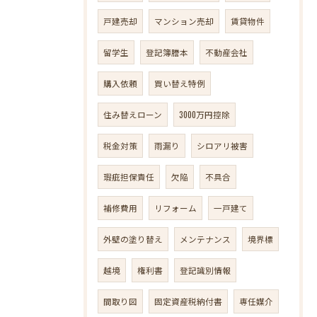
戸建売却
マンション売却
賃貸物件
留学生
登記簿謄本
不動産会社
購入依頼
買い替え特例
住み替えローン
3000万円控除
税金対策
雨漏り
シロアリ被害
瑕疵担保責任
欠陥
不具合
補修費用
リフォーム
一戸建て
外壁の塗り替え
メンテナンス
境界標
越境
権利書
登記識別情報
間取り図
固定資産税納付書
専任媒介