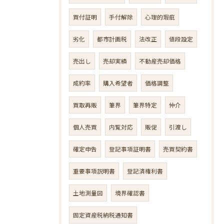
買付証明
手付解除
心理的瑕疵
劣化
都市計画税
法改正
値段設定
売出し
売却実績
不動産売却価格
成約率
購入希望者
価格調整
買取再販
筆界
筆界特定
仲介
個人売買
内覧対応
販促
引渡し
確定申告
登記事項証明書
売買契約書
重要事項説明書
登記済権利書
土地測量図
境界確認書
固定資産税納税通知書