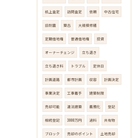
机上査定
訪問査定
依頼
中古住宅
旧耐震
築古
大規模修繕
定期借地権
普通借地権
投資
オーナーチェンジ
立ち退き
立ち退き料
トラブル
定休日
計画道路
都市計画
収容
計画決定
事業決定
工事着手
建築制限
売却可能
違法建築
義務化
登記
相続登記
3000万円
過料
共有物
ブロック
売却のポイント
土地売却