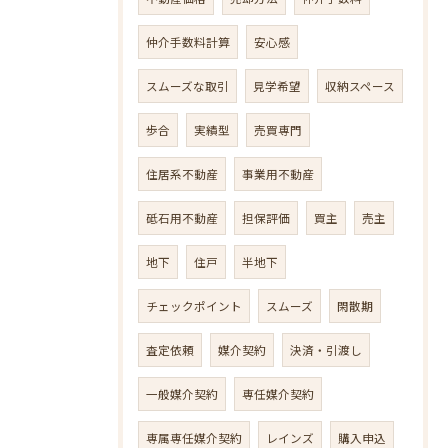
仲介手数料計算
安心感
スムーズな取引
見学希望
収納スペース
歩合
実績型
売買専門
住居系不動産
事業用不動産
砥石用不動産
担保評価
買主
売主
地下
住戸
半地下
チェックポイント
スムーズ
閑散期
査定依頼
媒介契約
決済・引渡し
一般媒介契約
専任媒介契約
専属専任媒介契約
レインズ
購入申込