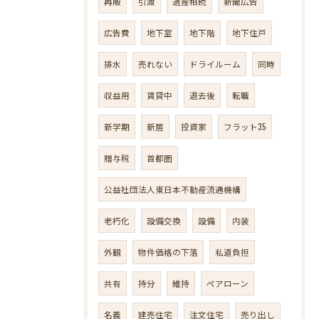
再販
引渡
遺産相続
新聞広告
広告費
地下室
地下階
地下住戸
排水
売れない
ドライルーム
同時
収益用
賃貸中
退去後
転職
新学期
新居
投資家
フラット35
贈与税
首都圏
公益社団法人東日本不動産流通機構
老朽化
設備交換
設備
内装
外観
物件価格の下落
私道負担
共有
持分
維持
ペアローン
名義
建売住宅
注文住宅
売り出し