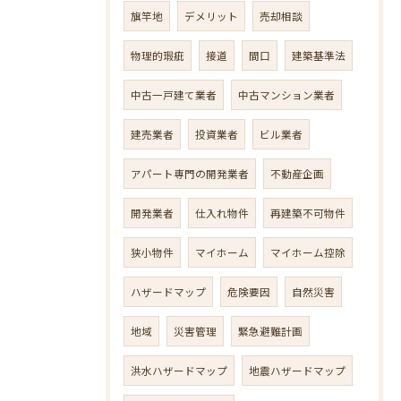
旗竿地
デメリット
売却相談
物理的瑕疵
接道
間口
建築基準法
中古一戸建て業者
中古マンション業者
建売業者
投資業者
ビル業者
アパート専門の開発業者
不動産企画
開発業者
仕入れ物件
再建築不可物件
狭小物件
マイホーム
マイホーム控除
ハザードマップ
危険要因
自然災害
地域
災害管理
緊急避難計画
洪水ハザードマップ
地震ハザードマップ