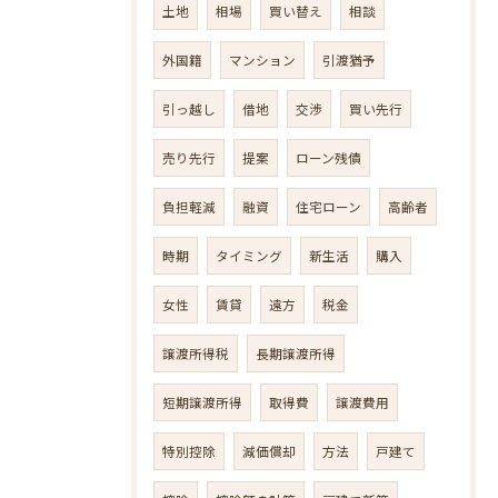
土地
相場
買い替え
相談
外国籍
マンション
引渡猶予
引っ越し
借地
交渉
買い先行
売り先行
提案
ローン残債
負担軽減
融資
住宅ローン
高齢者
時期
タイミング
新生活
購入
女性
賃貸
遠方
税金
譲渡所得税
長期譲渡所得
短期譲渡所得
取得費
譲渡費用
特別控除
減価償却
方法
戸建て