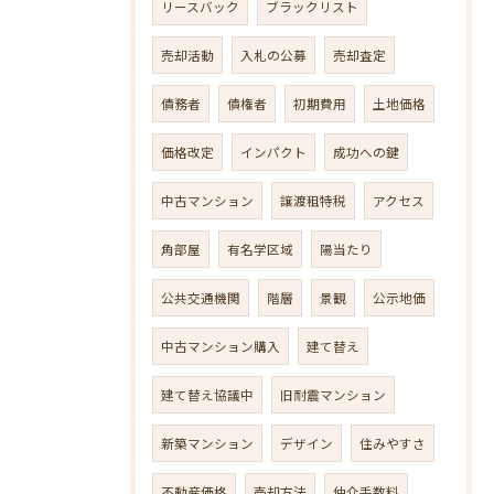
リースバック
ブラックリスト
売却活動
入札の公募
売却査定
債務者
債権者
初期費用
土地価格
価格改定
インパクト
成功への鍵
中古マンション
譲渡租特税
アクセス
角部屋
有名学区域
陽当たり
公共交通機関
階層
景観
公示地価
中古マンション購入
建て替え
建て替え協議中
旧耐震マンション
新築マンション
デザイン
住みやすさ
不動産価格
売却方法
仲介手数料