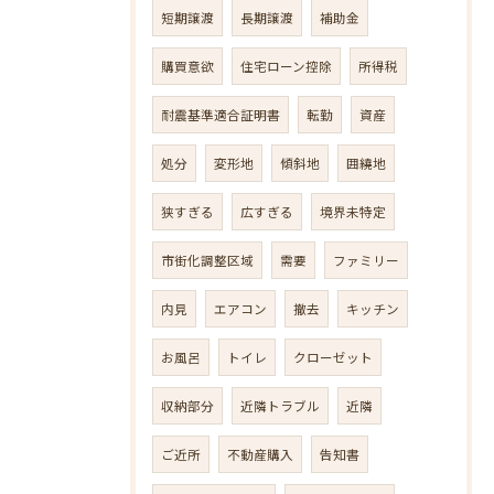
短期譲渡
長期譲渡
補助金
購買意欲
住宅ローン控除
所得税
耐震基準適合証明書
転勤
資産
処分
変形地
傾斜地
囲繞地
狭すぎる
広すぎる
境界未特定
市街化調整区域
需要
ファミリー
内見
エアコン
撤去
キッチン
お風呂
トイレ
クローゼット
収納部分
近隣トラブル
近隣
ご近所
不動産購入
告知書