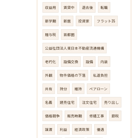
収益用
賃貸中
退去後
転職
新学期
新居
投資家
フラット35
贈与税
首都圏
公益社団法人東日本不動産流通機構
老朽化
設備交換
設備
内装
外観
物件価格の下落
私道負担
共有
持分
維持
ペアローン
名義
建売住宅
注文住宅
売り出し
価格競争
販売時期
修繕工事
節税
譲渡
利益
経済政策
優遇