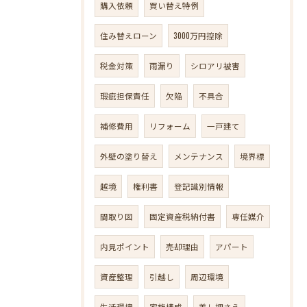
購入依頼
買い替え特例
住み替えローン
3000万円控除
税金対策
雨漏り
シロアリ被害
瑕疵担保責任
欠陥
不具合
補修費用
リフォーム
一戸建て
外壁の塗り替え
メンテナンス
境界標
越境
権利書
登記識別情報
間取り図
固定資産税納付書
専任媒介
内見ポイント
売却理由
アパート
資産整理
引越し
周辺環境
生活環境
家族構成
差し押さえ