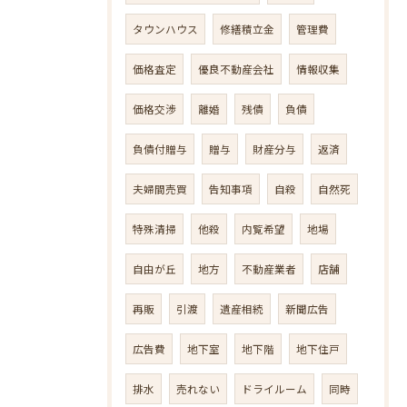
タウンハウス
修繕積立金
管理費
価格査定
優良不動産会社
情報収集
価格交渉
離婚
残債
負債
負債付贈与
贈与
財産分与
返済
夫婦間売買
告知事項
自殺
自然死
特殊清掃
他殺
内覧希望
地場
自由が丘
地方
不動産業者
店舗
再販
引渡
遺産相続
新聞広告
広告費
地下室
地下階
地下住戸
排水
売れない
ドライルーム
同時