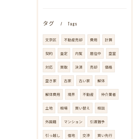
タグ
Tags
文京区
不動産売却
費用
計算
契約
査定
内覧
居住中
空室
対応
買取
決済
売却
価格
空き家
古家
古い家
解体
解体費用
境界
不動産
仲介業者
土地
相場
買い替え
相談
外国籍
マンション
引渡猶予
引っ越し
借地
交渉
買い先行