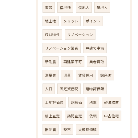
書類
借地権
借地人
底地人
地上権
メリット
ポイント
収益物件
リノベーション
リノベーション業者
戸建て中古
新耐震
再建築不可
業者買取
測量費
測量
賃貸併用
錦糸町
人口
固定資産税
建物評価額
土地評価額
路線価
税率
軽減措置
机上査定
訪問査定
依頼
中古住宅
旧耐震
築古
大規模修繕