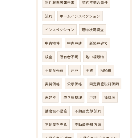
物件状況等報告書
契約不適合責任
流れ
ホームインスペクション
インスペクション
建物状況調査
中古物件
中古戸建
新築戸建て
検査
所有者不明
地中埋設物
不動産売買
井戸
手狭
相続税
実勢価格
公示価格
固定資産税評価額
再建不
空き家整理
戸建
播磨坂
播磨坂不動産
不動産売却 流れ
不動産を売る
不動産売却 方法
不動産売却 手順
不動産売却 完全ガイド