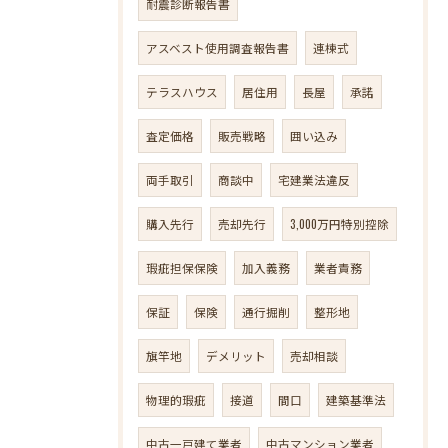
耐震診断報告書
アスベスト使用調査報告書
連棟式
テラスハウス
居住用
長屋
承諾
査定価格
販売戦略
囲い込み
両手取引
商談中
宅建業法違反
購入先行
売却先行
3,000万円特別控除
瑕疵担保保険
加入義務
業者責務
保証
保険
通行掘削
整形地
旗竿地
デメリット
売却相談
物理的瑕疵
接道
間口
建築基準法
中古一戸建て業者
中古マンション業者