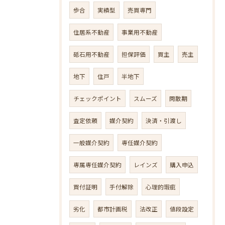
歩合
実績型
売買専門
住居系不動産
事業用不動産
砥石用不動産
担保評価
買主
売主
地下
住戸
半地下
チェックポイント
スムーズ
閑散期
査定依頼
媒介契約
決済・引渡し
一般媒介契約
専任媒介契約
専属専任媒介契約
レインズ
購入申込
買付証明
手付解除
心理的瑕疵
劣化
都市計画税
法改正
値段設定