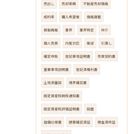
売出し
売却実績
不動産売却価格
成約率
購入希望者
価格調整
買取再販
筆界
筆界特定
仲介
個人売買
内覧対応
販促
引渡し
確定申告
登記事項証明書
売買契約書
重要事項説明書
登記済権利書
土地測量図
境界確認書
固定資産税納税通知書
固定資産税評価証明書
図面
設備仕様書
建築確認済証
検査済所証