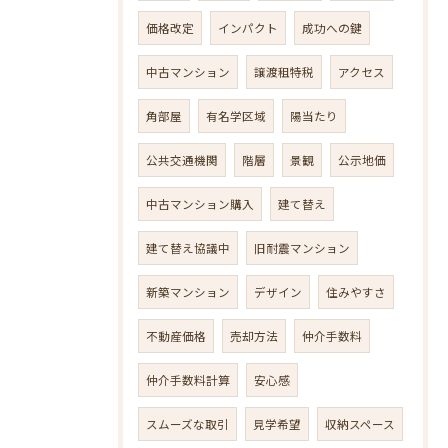
価格改定
インパクト
成功への鍵
中古マンション
譲渡租特税
アクセス
角部屋
有名学区域
陽当たり
公共交通機関
階層
景観
公示地価
中古マンション購入
建て替え
建て替え協議中
旧耐震マンション
新築マンション
デザイン
住みやすさ
不動産価格
売却方法
仲介手数料
仲介手数料計算
安心感
スムーズな取引
見学希望
収納スペース