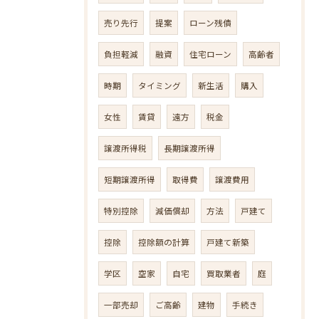
売り先行
提案
ローン残債
負担軽減
融資
住宅ローン
高齢者
時期
タイミング
新生活
購入
女性
賃貸
遠方
税金
譲渡所得税
長期譲渡所得
短期譲渡所得
取得費
譲渡費用
特別控除
減価償却
方法
戸建て
控除
控除額の計算
戸建て新築
学区
空家
自宅
買取業者
庭
一部売却
ご高齢
建物
手続き