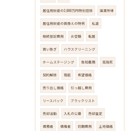
居住用財産の3,000万円特別控除
譲渡所得
居住用財産の買換えの特例
私道
相続登記費用
お受験
転居
買い急ぎ
ハウスクリーニング
ホームステージング
告知義務
孤独死
契約解除
瑕疵
希望価格
売り出し価格
引っ越し費用
リースバック
ブラックリスト
売却活動
入札の公募
売却査定
債務者
債権者
初期費用
土地価格