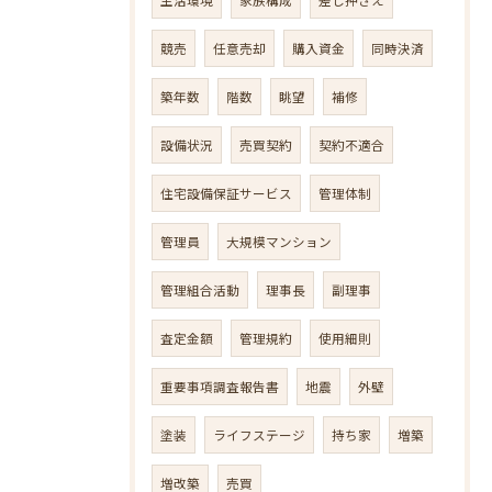
競売
任意売却
購入資金
同時決済
築年数
階数
眺望
補修
設備状況
売買契約
契約不適合
住宅設備保証サービス
管理体制
管理員
大規模マンション
管理組合活動
理事長
副理事
査定金額
管理規約
使用細則
重要事項調査報告書
地震
外壁
塗装
ライフステージ
持ち家
増築
増改築
売買