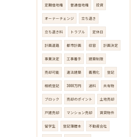
定期借地権
普通借地権
投資
オーナーチェンジ
立ち退き
立ち退き料
トラブル
定休日
計画道路
都市計画
収容
計画決定
事業決定
工事着手
建築制限
売却可能
違法建築
義務化
登記
相続登記
3000万円
過料
共有物
ブロック
売却のポイント
土地売却
戸建売却
マンション売却
賃貸物件
留学生
登記簿謄本
不動産会社