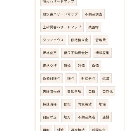
噴火ハザードマップ
風水害ハザードマップ
不動産調査
土砂災害ハザードマップ
残置物
タウンハウス
修繕積立金
管理費
価格査定
優良不動産会社
情報収集
価格交渉
離婚
残債
負債
負債付贈与
贈与
財産分与
返済
夫婦間売買
告知事項
自殺
自然死
特殊清掃
他殺
内覧希望
地場
自由が丘
地方
不動産業者
店舗
再販
引渡
遺産相続
新聞広告