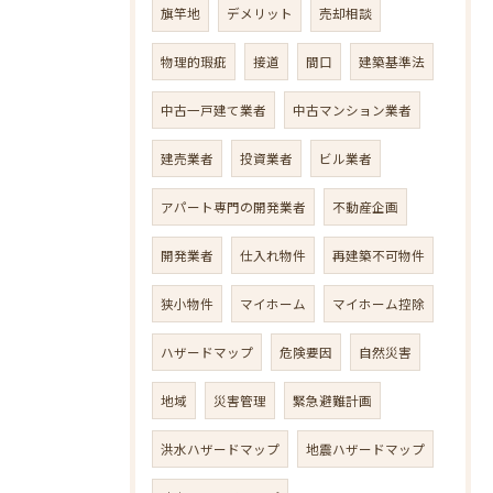
旗竿地
デメリット
売却相談
物理的瑕疵
接道
間口
建築基準法
中古一戸建て業者
中古マンション業者
建売業者
投資業者
ビル業者
アパート専門の開発業者
不動産企画
開発業者
仕入れ物件
再建築不可物件
狭小物件
マイホーム
マイホーム控除
ハザードマップ
危険要因
自然災害
地域
災害管理
緊急避難計画
洪水ハザードマップ
地震ハザードマップ