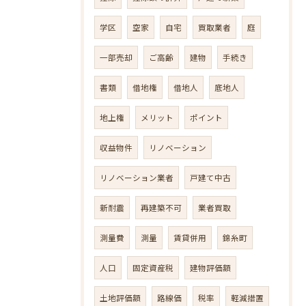
学区
空家
自宅
買取業者
庭
一部売却
ご高齢
建物
手続き
書類
借地権
借地人
底地人
地上権
メリット
ポイント
収益物件
リノベーション
リノベーション業者
戸建て中古
新耐震
再建築不可
業者買取
測量費
測量
賃貸併用
錦糸町
人口
固定資産税
建物評価額
土地評価額
路線価
税率
軽減措置