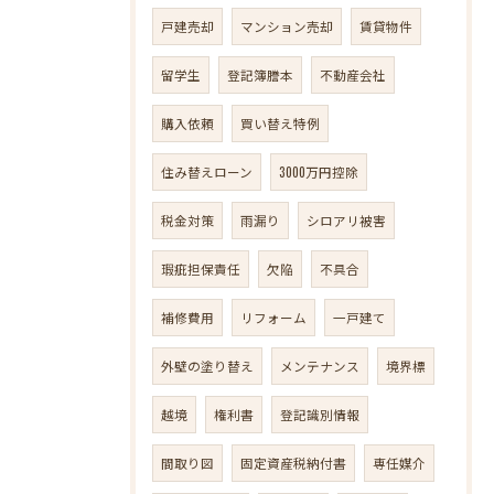
戸建売却
マンション売却
賃貸物件
留学生
登記簿謄本
不動産会社
購入依頼
買い替え特例
住み替えローン
3000万円控除
税金対策
雨漏り
シロアリ被害
瑕疵担保責任
欠陥
不具合
補修費用
リフォーム
一戸建て
外壁の塗り替え
メンテナンス
境界標
越境
権利書
登記識別情報
間取り図
固定資産税納付書
専任媒介