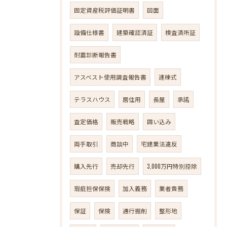
固定資産税評価証明書
図面
設備仕様書
建築確認済証
検査済所証
耐震診断報告書
アスベスト使用調査報告書
連棟式
テラスハウス
居住用
長屋
承諾
査定価格
販売戦略
囲い込み
両手取引
商談中
宅建業法違反
購入先行
売却先行
3,000万円特別控除
瑕疵担保保険
加入義務
業者責務
保証
保険
通行掘削
整形地