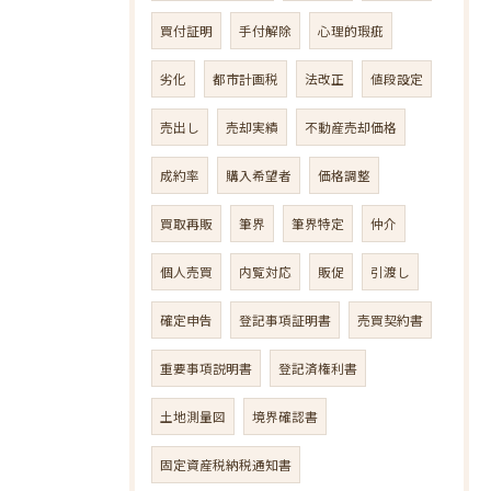
買付証明
手付解除
心理的瑕疵
劣化
都市計画税
法改正
値段設定
売出し
売却実績
不動産売却価格
成約率
購入希望者
価格調整
買取再販
筆界
筆界特定
仲介
個人売買
内覧対応
販促
引渡し
確定申告
登記事項証明書
売買契約書
重要事項説明書
登記済権利書
土地測量図
境界確認書
固定資産税納税通知書