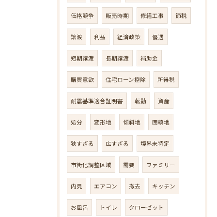
価格競争
販売時期
修繕工事
節税
譲渡
利益
経済政策
優遇
短期譲渡
長期譲渡
補助金
購買意欲
住宅ローン控除
所得税
耐震基準適合証明書
転勤
資産
処分
変形地
傾斜地
囲繞地
狭すぎる
広すぎる
境界未特定
市街化調整区域
需要
ファミリー
内見
エアコン
撤去
キッチン
お風呂
トイレ
クローゼット