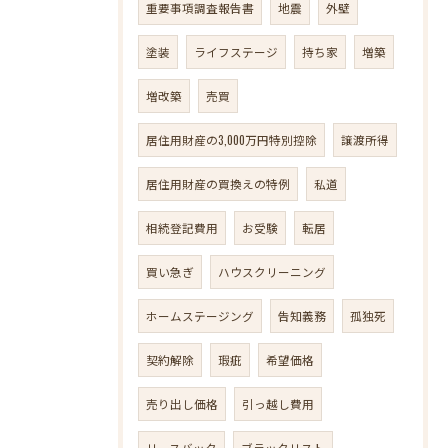
重要事項調査報告書
地震
外壁
塗装
ライフステージ
持ち家
増築
増改築
売買
居住用財産の3,000万円特別控除
譲渡所得
居住用財産の買換えの特例
私道
相続登記費用
お受験
転居
買い急ぎ
ハウスクリーニング
ホームステージング
告知義務
孤独死
契約解除
瑕疵
希望価格
売り出し価格
引っ越し費用
リースバック
ブラックリスト