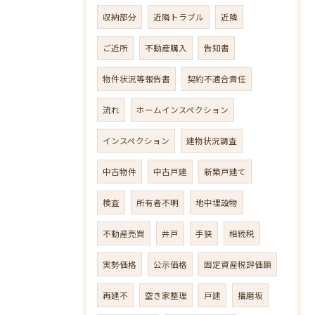
収納部分
近隣トラブル
近隣
ご近所
不動産購入
告知書
物件状況等報告書
契約不適合責任
流れ
ホームインスペクション
インスペクション
建物状況調査
中古物件
中古戸建
新築戸建て
検査
所有者不明
地中埋設物
不動産売買
井戸
手狭
相続税
実勢価格
公示価格
固定資産税評価額
再建不
空き家整理
戸建
播磨坂