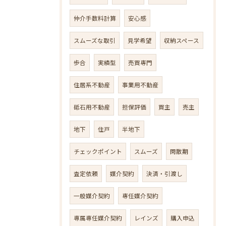
仲介手数料計算
安心感
スムーズな取引
見学希望
収納スペース
歩合
実績型
売買専門
住居系不動産
事業用不動産
砥石用不動産
担保評価
買主
売主
地下
住戸
半地下
チェックポイント
スムーズ
閑散期
査定依頼
媒介契約
決済・引渡し
一般媒介契約
専任媒介契約
専属専任媒介契約
レインズ
購入申込