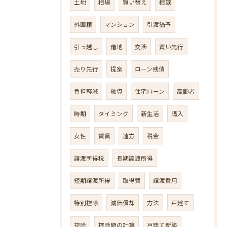
土地
相場
買い替え
相談
外国籍
マンション
引渡猶予
引っ越し
借地
交渉
買い先行
売り先行
提案
ローン残債
負担軽減
融資
住宅ローン
高齢者
時期
タイミング
新生活
購入
女性
賃貸
遠方
税金
譲渡所得税
長期譲渡所得
短期譲渡所得
取得費
譲渡費用
特別控除
減価償却
方法
戸建て
控除
控除額の計算
戸建て新築