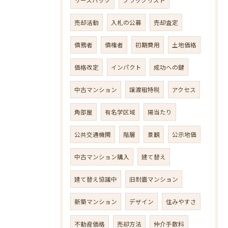
売却活動
入札の公募
売却査定
債務者
債権者
初期費用
土地価格
価格改定
インパクト
成功への鍵
中古マンション
譲渡租特税
アクセス
角部屋
有名学区域
陽当たり
公共交通機関
階層
景観
公示地価
中古マンション購入
建て替え
建て替え協議中
旧耐震マンション
新築マンション
デザイン
住みやすさ
不動産価格
売却方法
仲介手数料