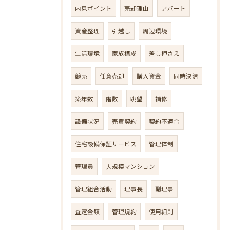
内見ポイント
売却理由
アパート
資産整理
引越し
周辺環境
生活環境
家族構成
差し押さえ
競売
任意売却
購入資金
同時決済
築年数
階数
眺望
補修
設備状況
売買契約
契約不適合
住宅設備保証サービス
管理体制
管理員
大規模マンション
管理組合活動
理事長
副理事
査定金額
管理規約
使用細則