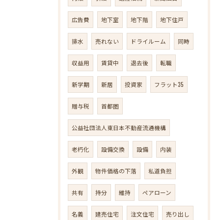
広告費
地下室
地下階
地下住戸
排水
売れない
ドライルーム
同時
収益用
賃貸中
退去後
転職
新学期
新居
投資家
フラット35
贈与税
首都圏
公益社団法人東日本不動産流通機構
老朽化
設備交換
設備
内装
外観
物件価格の下落
私道負担
共有
持分
維持
ペアローン
名義
建売住宅
注文住宅
売り出し