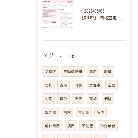
2026/08/03
【STEP2】 価格査定・販売方法のご提案
タグ
Tags
文京区
不動産売却
費用
計算
契約
査定
内覧
居住中
空室
対応
買取
決済
売却
価格
空き家
古家
古い家
解体
解体費用
境界
不動産
仲介業者