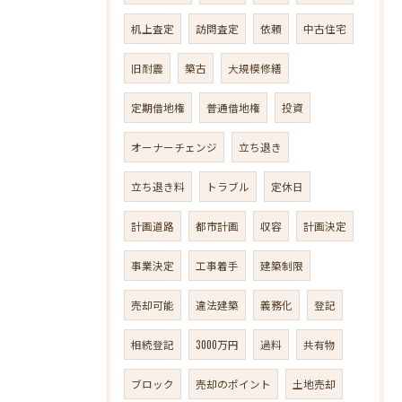
机上査定
訪問査定
依頼
中古住宅
旧耐震
築古
大規模修繕
定期借地権
普通借地権
投資
オーナーチェンジ
立ち退き
立ち退き料
トラブル
定休日
計画道路
都市計画
収容
計画決定
事業決定
工事着手
建築制限
売却可能
違法建築
義務化
登記
相続登記
3000万円
過料
共有物
ブロック
売却のポイント
土地売却