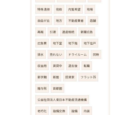
特殊清掃
他殺
内覧希望
地場
自由が丘
地方
不動産業者
店舗
再販
引渡
遺産相続
新聞広告
広告費
地下室
地下階
地下住戸
排水
売れない
ドライルーム
同時
収益用
賃貸中
退去後
転職
新学期
新居
投資家
フラット35
贈与税
首都圏
公益社団法人東日本不動産流通機構
老朽化
設備交換
設備
内装