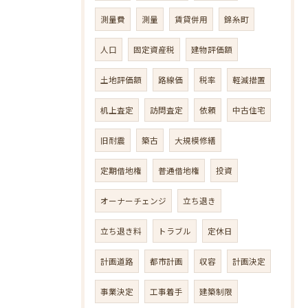
測量費
測量
賃貸併用
錦糸町
人口
固定資産税
建物評価額
土地評価額
路線価
税率
軽減措置
机上査定
訪問査定
依頼
中古住宅
旧耐震
築古
大規模修繕
定期借地権
普通借地権
投資
オーナーチェンジ
立ち退き
立ち退き料
トラブル
定休日
計画道路
都市計画
収容
計画決定
事業決定
工事着手
建築制限