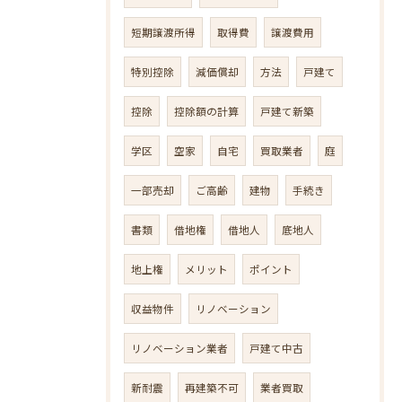
短期譲渡所得
取得費
譲渡費用
特別控除
減価償却
方法
戸建て
控除
控除額の計算
戸建て新築
学区
空家
自宅
買取業者
庭
一部売却
ご高齢
建物
手続き
書類
借地権
借地人
底地人
地上権
メリット
ポイント
収益物件
リノベーション
リノベーション業者
戸建て中古
新耐震
再建築不可
業者買取