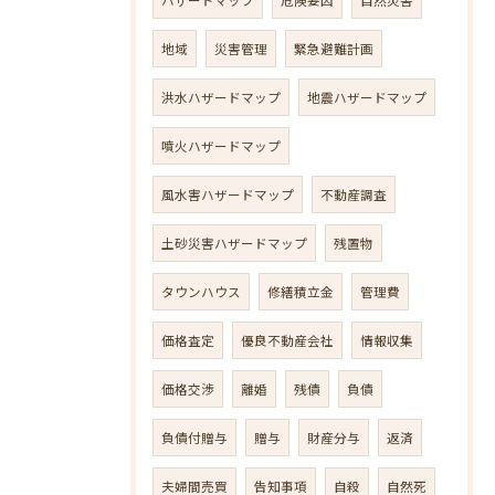
地域
災害管理
緊急避難計画
洪水ハザードマップ
地震ハザードマップ
噴火ハザードマップ
風水害ハザードマップ
不動産調査
土砂災害ハザードマップ
残置物
タウンハウス
修繕積立金
管理費
価格査定
優良不動産会社
情報収集
価格交渉
離婚
残債
負債
負債付贈与
贈与
財産分与
返済
夫婦間売買
告知事項
自殺
自然死