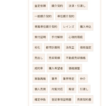
査定依頼
媒介契約
決済・引渡し
一般媒介契約
専任媒介契約
専属専任媒介契約
レインズ
購入申込
買付証明
手付解除
心理的瑕疵
劣化
都市計画税
法改正
値段設定
売出し
売却実績
不動産売却価格
成約率
購入希望者
価格調整
買取再販
筆界
筆界特定
仲介
個人売買
内覧対応
販促
引渡し
確定申告
登記事項証明書
売買契約書