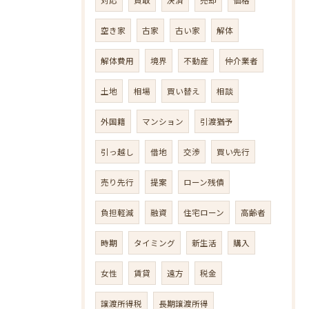
空き家
古家
古い家
解体
解体費用
境界
不動産
仲介業者
土地
相場
買い替え
相談
外国籍
マンション
引渡猶予
引っ越し
借地
交渉
買い先行
売り先行
提案
ローン残債
負担軽減
融資
住宅ローン
高齢者
時期
タイミング
新生活
購入
女性
賃貸
遠方
税金
譲渡所得税
長期譲渡所得