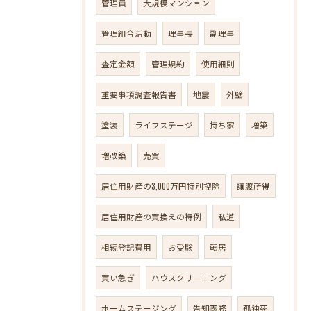
管理員
大規模マンション
管理組合活動
理事長
副理事
査定金額
管理規約
使用細則
重要事項調査報告書
地震
外壁
塗装
ライフステージ
持ち家
増築
増改築
売買
居住用財産の3,000万円特別控除
譲渡所得
居住用財産の買換えの特例
私道
相続登記費用
お受験
転居
買い急ぎ
ハウスクリーニング
ホームステージング
告知義務
孤独死