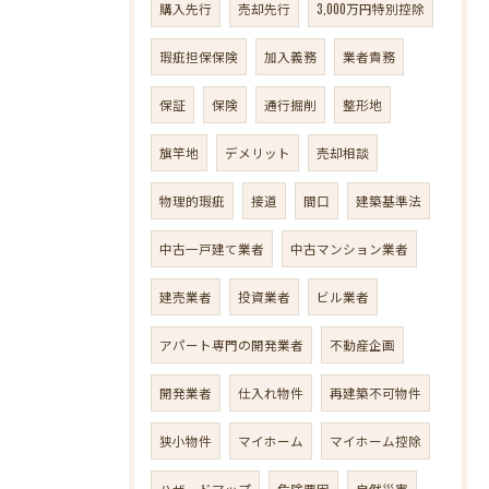
購入先行
売却先行
3,000万円特別控除
瑕疵担保保険
加入義務
業者責務
保証
保険
通行掘削
整形地
旗竿地
デメリット
売却相談
物理的瑕疵
接道
間口
建築基準法
中古一戸建て業者
中古マンション業者
建売業者
投資業者
ビル業者
アパート専門の開発業者
不動産企画
開発業者
仕入れ物件
再建築不可物件
狭小物件
マイホーム
マイホーム控除
ハザードマップ
危険要因
自然災害