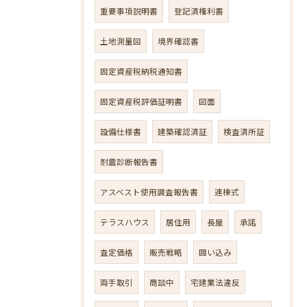
重要事項説明書
登記済権利書
土地測量図
境界確認書
固定資産税納税通知書
固定資産税評価証明書
図面
設備仕様書
建築確認済証
検査済所証
耐震診断報告書
アスベスト使用調査報告書
連棟式
テラスハウス
居住用
長屋
承諾
査定価格
販売戦略
囲い込み
両手取引
商談中
宅建業法違反