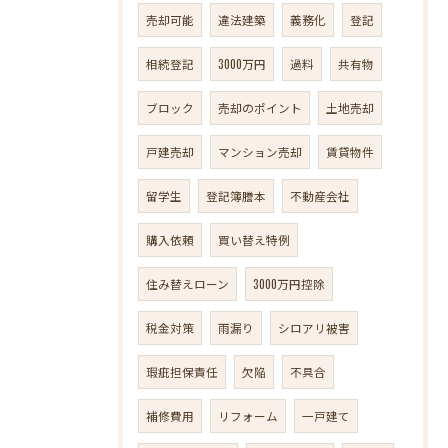
売却可能
違法建築
義務化
登記
相続登記
3000万円
過料
共有物
ブロック
売却のポイント
土地売却
戸建売却
マンション売却
賃貸物件
留学生
登記簿謄本
不動産会社
購入依頼
買い替え特例
住み替えローン
3000万円控除
税金対策
雨漏り
シロアリ被害
瑕疵担保責任
欠陥
不具合
補修費用
リフォーム
一戸建て