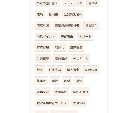
外壁の塗り替え
メンテナンス
境界標
越境
権利書
登記識別情報
間取り図
固定資産税納付書
専任媒介
内見ポイント
売却理由
アパート
資産整理
引越し
周辺環境
生活環境
家族構成
差し押さえ
競売
任意売却
購入資金
同時決済
築年数
階数
眺望
補修
設備状況
売買契約
契約不適合
住宅設備保証サービス
管理体制