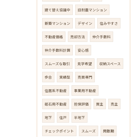
建て替え協議中
旧耐震マンション
新築マンション
デザイン
住みやすさ
不動産価格
売却方法
仲介手数料
仲介手数料計算
安心感
スムーズな取引
見学希望
収納スペース
歩合
実績型
売買専門
住居系不動産
事業用不動産
砥石用不動産
担保評価
買主
売主
地下
住戸
半地下
チェックポイント
スムーズ
閑散期