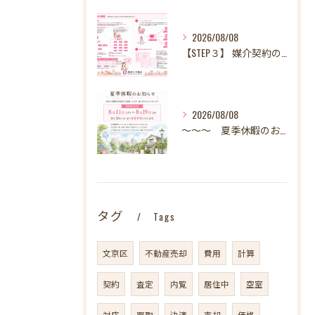
2026/08/08
【STEP３】 媒介契約の締結
2026/08/08
～～～ 夏季休暇のお知らせ ～～～
タグ
Tags
文京区
不動産売却
費用
計算
契約
査定
内覧
居住中
空室
対応
買取
決済
売却
価格