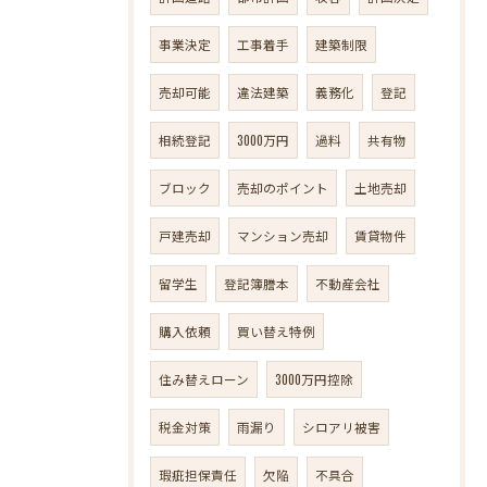
事業決定
工事着手
建築制限
売却可能
違法建築
義務化
登記
相続登記
3000万円
過料
共有物
ブロック
売却のポイント
土地売却
戸建売却
マンション売却
賃貸物件
留学生
登記簿謄本
不動産会社
購入依頼
買い替え特例
住み替えローン
3000万円控除
税金対策
雨漏り
シロアリ被害
瑕疵担保責任
欠陥
不具合