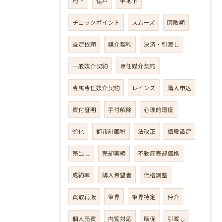
地下
住戸
半地下
チェックポイント
スムーズ
閑散期
査定依頼
媒介契約
決済・引渡し
一般媒介契約
専任媒介契約
専属専任媒介契約
レインズ
購入申込
買付証明
手付解除
心理的瑕疵
劣化
都市計画税
法改正
値段設定
売出し
売却実績
不動産売却価格
成約率
購入希望者
価格調整
買取再販
筆界
筆界特定
仲介
個人売買
内覧対応
販促
引渡し