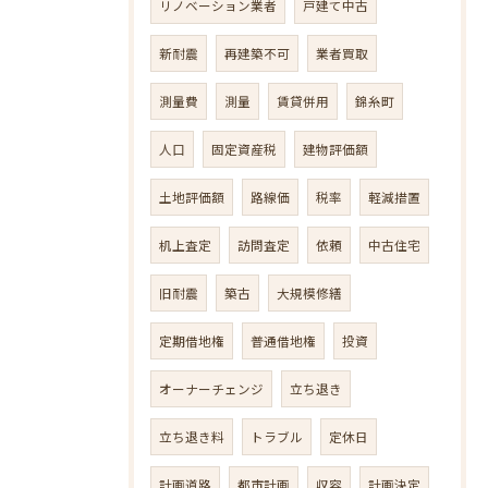
リノベーション業者
戸建て中古
新耐震
再建築不可
業者買取
測量費
測量
賃貸併用
錦糸町
人口
固定資産税
建物評価額
土地評価額
路線価
税率
軽減措置
机上査定
訪問査定
依頼
中古住宅
旧耐震
築古
大規模修繕
定期借地権
普通借地権
投資
オーナーチェンジ
立ち退き
立ち退き料
トラブル
定休日
計画道路
都市計画
収容
計画決定