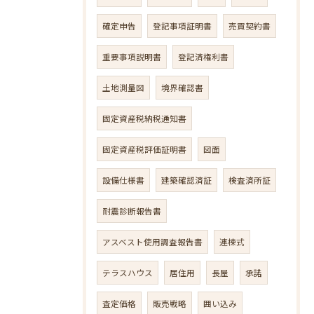
確定申告
登記事項証明書
売買契約書
重要事項説明書
登記済権利書
土地測量図
境界確認書
固定資産税納税通知書
固定資産税評価証明書
図面
設備仕様書
建築確認済証
検査済所証
耐震診断報告書
アスベスト使用調査報告書
連棟式
テラスハウス
居住用
長屋
承諾
査定価格
販売戦略
囲い込み