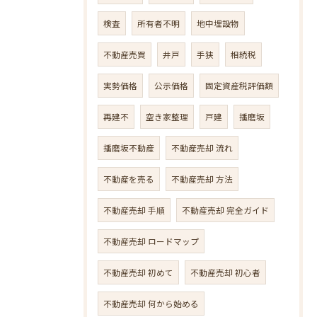
検査
所有者不明
地中埋設物
不動産売買
井戸
手狭
相続税
実勢価格
公示価格
固定資産税評価額
再建不
空き家整理
戸建
播磨坂
播磨坂不動産
不動産売却 流れ
不動産を売る
不動産売却 方法
不動産売却 手順
不動産売却 完全ガイド
不動産売却 ロードマップ
不動産売却 初めて
不動産売却 初心者
不動産売却 何から始める