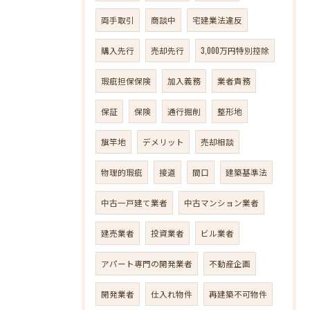
両手取引
商談中
宅建業法違反
購入先行
売却先行
3,000万円特別控除
瑕疵担保保険
加入義務
業者責務
保証
保険
通行掘削
整形地
旗竿地
デメリット
売却相談
物理的瑕疵
接道
間口
建築基準法
中古一戸建て業者
中古マンション業者
建売業者
投資業者
ビル業者
アパート専門の開発業者
不動産企画
開発業者
仕入れ物件
再建築不可物件