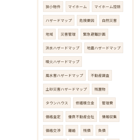
狭小物件
マイホーム
マイホーム控除
ハザードマップ
危険要因
自然災害
地域
災害管理
緊急避難計画
洪水ハザードマップ
地震ハザードマップ
噴火ハザードマップ
風水害ハザードマップ
不動産調査
土砂災害ハザードマップ
残置物
タウンハウス
修繕積立金
管理費
価格査定
優良不動産会社
情報収集
価格交渉
離婚
残債
負債