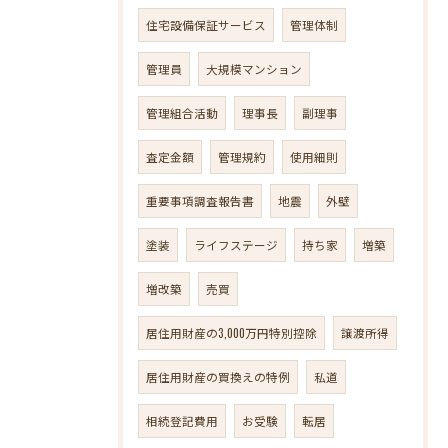
住宅設備保証サービス
管理体制
管理員
大規模マンション
管理組合活動
理事長
副理事
査定金額
管理規約
使用細則
重要事項調査報告書
地震
外壁
塗装
ライフステージ
持ち家
増築
増改築
売買
居住用財産の3,000万円特別控除
譲渡所得
居住用財産の買換えの特例
私道
相続登記費用
お受験
転居