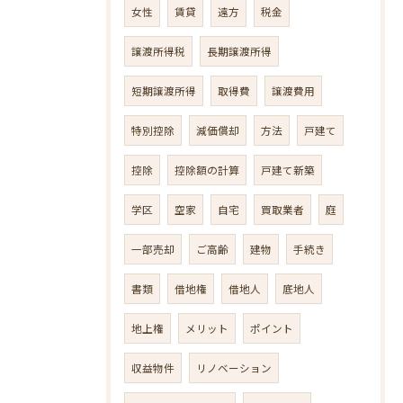
女性
賃貸
遠方
税金
譲渡所得税
長期譲渡所得
短期譲渡所得
取得費
譲渡費用
特別控除
減価償却
方法
戸建て
控除
控除額の計算
戸建て新築
学区
空家
自宅
買取業者
庭
一部売却
ご高齢
建物
手続き
書類
借地権
借地人
底地人
地上権
メリット
ポイント
収益物件
リノベーション