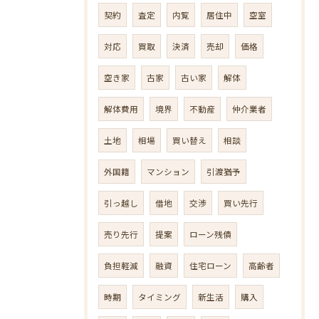
契約
査定
内覧
居住中
空室
対応
買取
決済
売却
価格
空き家
古家
古い家
解体
解体費用
境界
不動産
仲介業者
土地
相場
買い替え
相談
外国籍
マンション
引渡猶予
引っ越し
借地
交渉
買い先行
売り先行
提案
ローン残債
負担軽減
融資
住宅ローン
高齢者
時期
タイミング
新生活
購入