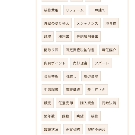
補修費用
リフォーム
一戸建て
外壁の塗り替え
メンテナンス
境界標
越境
権利書
登記識別情報
間取り図
固定資産税納付書
専任媒介
内見ポイント
売却理由
アパート
資産整理
引越し
周辺環境
生活環境
家族構成
差し押さえ
競売
任意売却
購入資金
同時決済
築年数
階数
眺望
補修
設備状況
売買契約
契約不適合