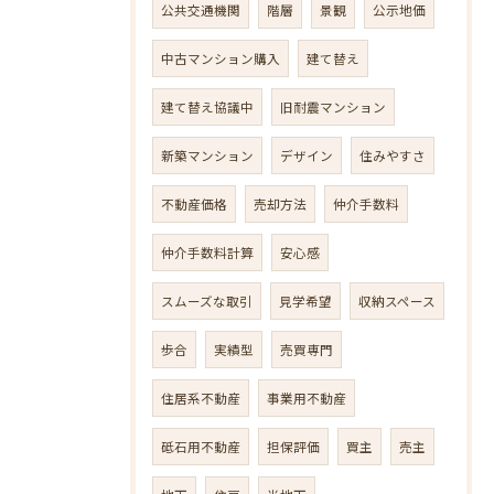
公共交通機関
階層
景観
公示地価
中古マンション購入
建て替え
建て替え協議中
旧耐震マンション
新築マンション
デザイン
住みやすさ
不動産価格
売却方法
仲介手数料
仲介手数料計算
安心感
スムーズな取引
見学希望
収納スペース
歩合
実績型
売買専門
住居系不動産
事業用不動産
砥石用不動産
担保評価
買主
売主