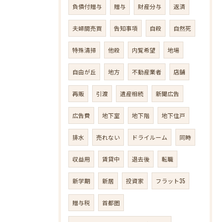
負債付贈与
贈与
財産分与
返済
夫婦間売買
告知事項
自殺
自然死
特殊清掃
他殺
内覧希望
地場
自由が丘
地方
不動産業者
店舗
再販
引渡
遺産相続
新聞広告
広告費
地下室
地下階
地下住戸
排水
売れない
ドライルーム
同時
収益用
賃貸中
退去後
転職
新学期
新居
投資家
フラット35
贈与税
首都圏