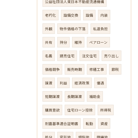
公益社団法人東日本不動産流通機構
老朽化
設備交換
設備
内装
外観
物件価格の下落
私道負担
共有
持分
維持
ペアローン
名義
建売住宅
注文住宅
売り出し
価格競争
販売時期
修繕工事
節税
譲渡
利益
経済政策
優遇
短期譲渡
長期譲渡
補助金
購買意欲
住宅ローン控除
所得税
耐震基準適合証明書
転勤
資産
処分
変形地
傾斜地
囲繞地