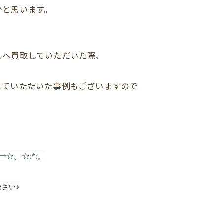
かと思います。
んへ買取していただいた際、
していただいた事例もございますので
。☆:*:。
ださい
♪