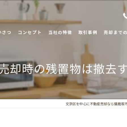
いさつ
コンセプト
当社の特徴
取引事例
売却まで
土地
売却時の残置物は撤去
戸建て
空き家
マンション
文京区を中心に不動産売却なら播磨坂
アパート