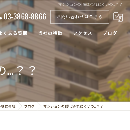
マンションの1階は売れにくいの…？？
03-3868-8866
お問い合わせはこちら
よくある質問
当社の特徴
アクセス
ブログ
土地
の…？？
戸建て
空き家
マンション
産株式会社
ブログ
マンションの1階は売れにくいの…？？
アパート