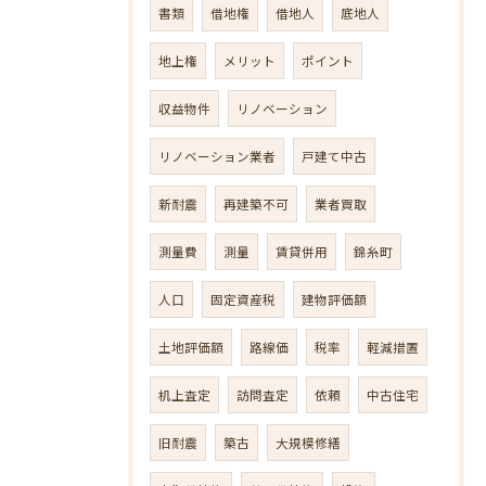
書類
借地権
借地人
底地人
地上権
メリット
ポイント
収益物件
リノベーション
リノベーション業者
戸建て中古
新耐震
再建築不可
業者買取
測量費
測量
賃貸併用
錦糸町
人口
固定資産税
建物評価額
土地評価額
路線価
税率
軽減措置
机上査定
訪問査定
依頼
中古住宅
旧耐震
築古
大規模修繕