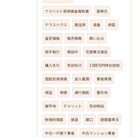
アスベスト使用調査報告書
連棟式
テラスハウス
居住用
長屋
承諾
査定価格
販売戦略
囲い込み
両手取引
商談中
宅建業法違反
購入先行
売却先行
3,000万円特別控除
瑕疵担保保険
加入義務
業者責務
保証
保険
通行掘削
整形地
旗竿地
デメリット
売却相談
物理的瑕疵
接道
間口
建築基準法
中古一戸建て業者
中古マンション業者