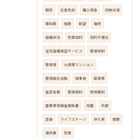
競売
任意売却
購入資金
同時決済
築年数
階数
眺望
補修
設備状況
売買契約
契約不適合
住宅設備保証サービス
管理体制
管理員
大規模マンション
管理組合活動
理事長
副理事
査定金額
管理規約
使用細則
重要事項調査報告書
地震
外壁
塗装
ライフステージ
持ち家
増築
増改築
売買