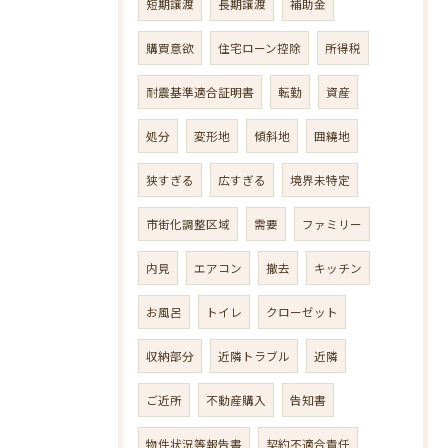
短期譲渡
長期譲渡
補助金
購買意欲
住宅ローン控除
所得税
耐震基準適合証明書
転勤
資産
処分
変形地
傾斜地
囲繞地
狭すぎる
広すぎる
境界未特定
市街化調整区域
需要
ファミリー
内見
エアコン
撤去
キッチン
お風呂
トイレ
クローゼット
収納部分
近隣トラブル
近隣
ご近所
不動産購入
告知書
物件状況等報告書
契約不適合責任