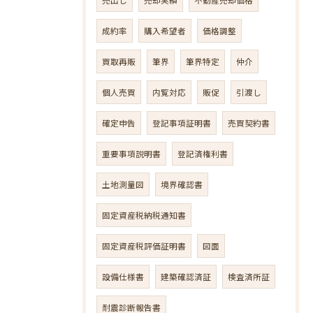
成約率
購入希望者
価格調整
買取再販
筆界
筆界特定
仲介
個人売買
内覧対応
販促
引渡し
確定申告
登記事項証明書
売買契約書
重要事項説明書
登記済権利書
土地測量図
境界確認書
固定資産税納税通知書
固定資産税評価証明書
図面
設備仕様書
建築確認済証
検査済所証
耐震診断報告書