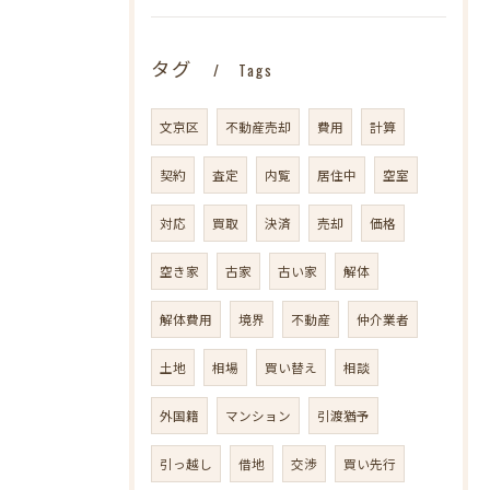
タグ
Tags
文京区
不動産売却
費用
計算
契約
査定
内覧
居住中
空室
対応
買取
決済
売却
価格
空き家
古家
古い家
解体
解体費用
境界
不動産
仲介業者
土地
相場
買い替え
相談
外国籍
マンション
引渡猶予
引っ越し
借地
交渉
買い先行