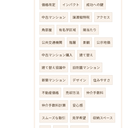
価格改定
インパクト
成功への鍵
中古マンション
譲渡租特税
アクセス
角部屋
有名学区域
陽当たり
公共交通機関
階層
景観
公示地価
中古マンション購入
建て替え
建て替え協議中
旧耐震マンション
新築マンション
デザイン
住みやすさ
不動産価格
売却方法
仲介手数料
仲介手数料計算
安心感
スムーズな取引
見学希望
収納スペース