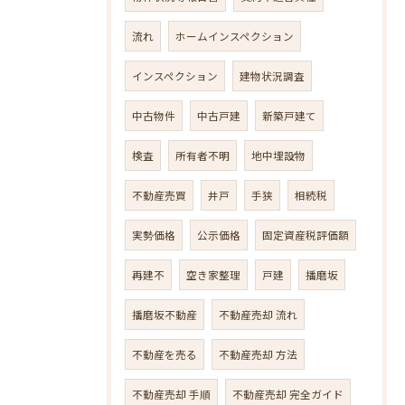
流れ
ホームインスペクション
インスペクション
建物状況調査
中古物件
中古戸建
新築戸建て
検査
所有者不明
地中埋設物
不動産売買
井戸
手狭
相続税
実勢価格
公示価格
固定資産税評価額
再建不
空き家整理
戸建
播磨坂
播磨坂不動産
不動産売却 流れ
不動産を売る
不動産売却 方法
不動産売却 手順
不動産売却 完全ガイド