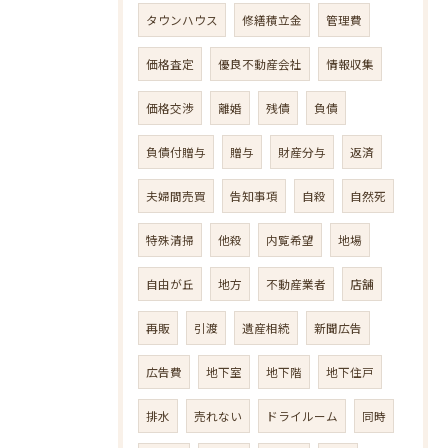
タウンハウス
修繕積立金
管理費
価格査定
優良不動産会社
情報収集
価格交渉
離婚
残債
負債
負債付贈与
贈与
財産分与
返済
夫婦間売買
告知事項
自殺
自然死
特殊清掃
他殺
内覧希望
地場
自由が丘
地方
不動産業者
店舗
再販
引渡
遺産相続
新聞広告
広告費
地下室
地下階
地下住戸
排水
売れない
ドライルーム
同時