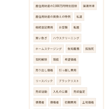
居住用財産の3,000万円特別控除
譲渡所得
居住用財産の買換えの特例
私道
相続登記費用
お受験
転居
買い急ぎ
ハウスクリーニング
ホームステージング
告知義務
孤独死
契約解除
瑕疵
希望価格
売り出し価格
引っ越し費用
リースバック
ブラックリスト
売却活動
入札の公募
売却査定
債務者
債権者
初期費用
土地価格