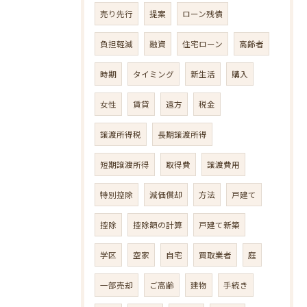
売り先行
提案
ローン残債
負担軽減
融資
住宅ローン
高齢者
時期
タイミング
新生活
購入
女性
賃貸
遠方
税金
譲渡所得税
長期譲渡所得
短期譲渡所得
取得費
譲渡費用
特別控除
減価償却
方法
戸建て
控除
控除額の計算
戸建て新築
学区
空家
自宅
買取業者
庭
一部売却
ご高齢
建物
手続き