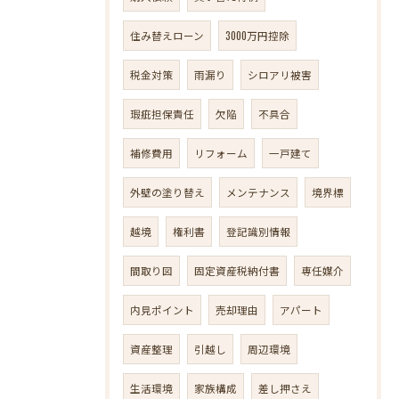
住み替えローン
3000万円控除
税金対策
雨漏り
シロアリ被害
瑕疵担保責任
欠陥
不具合
補修費用
リフォーム
一戸建て
外壁の塗り替え
メンテナンス
境界標
越境
権利書
登記識別情報
間取り図
固定資産税納付書
専任媒介
内見ポイント
売却理由
アパート
資産整理
引越し
周辺環境
生活環境
家族構成
差し押さえ