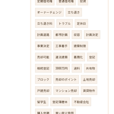
定期借地権
普通借地権
投資
オーナーチェンジ
立ち退き
立ち退き料
トラブル
定休日
計画道路
都市計画
収容
計画決定
事業決定
工事着手
建築制限
売却可能
違法建築
義務化
登記
相続登記
3000万円
過料
共有物
ブロック
売却のポイント
土地売却
戸建売却
マンション売却
賃貸物件
留学生
登記簿謄本
不動産会社
購入依頼
買い替え特例