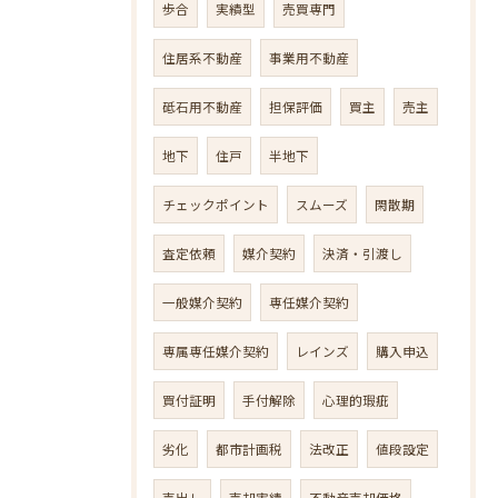
歩合
実績型
売買専門
住居系不動産
事業用不動産
砥石用不動産
担保評価
買主
売主
地下
住戸
半地下
チェックポイント
スムーズ
閑散期
査定依頼
媒介契約
決済・引渡し
一般媒介契約
専任媒介契約
専属専任媒介契約
レインズ
購入申込
買付証明
手付解除
心理的瑕疵
劣化
都市計画税
法改正
値段設定
売出し
売却実績
不動産売却価格