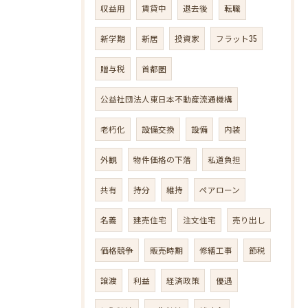
収益用
賃貸中
退去後
転職
新学期
新居
投資家
フラット35
贈与税
首都圏
公益社団法人東日本不動産流通機構
老朽化
設備交換
設備
内装
外観
物件価格の下落
私道負担
共有
持分
維持
ペアローン
名義
建売住宅
注文住宅
売り出し
価格競争
販売時期
修繕工事
節税
譲渡
利益
経済政策
優遇