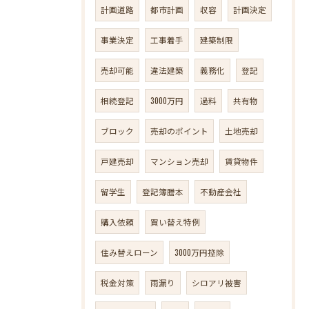
計画道路
都市計画
収容
計画決定
事業決定
工事着手
建築制限
売却可能
違法建築
義務化
登記
相続登記
3000万円
過料
共有物
ブロック
売却のポイント
土地売却
戸建売却
マンション売却
賃貸物件
留学生
登記簿謄本
不動産会社
購入依頼
買い替え特例
住み替えローン
3000万円控除
税金対策
雨漏り
シロアリ被害