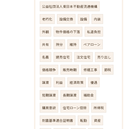
公益社団法人東日本不動産流通機構
老朽化
設備交換
設備
内装
外観
物件価格の下落
私道負担
共有
持分
維持
ペアローン
名義
建売住宅
注文住宅
売り出し
価格競争
販売時期
修繕工事
節税
譲渡
利益
経済政策
優遇
短期譲渡
長期譲渡
補助金
購買意欲
住宅ローン控除
所得税
耐震基準適合証明書
転勤
資産