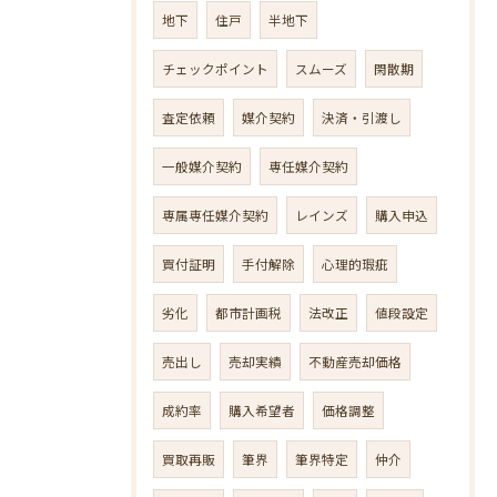
地下
住戸
半地下
チェックポイント
スムーズ
閑散期
査定依頼
媒介契約
決済・引渡し
一般媒介契約
専任媒介契約
専属専任媒介契約
レインズ
購入申込
買付証明
手付解除
心理的瑕疵
劣化
都市計画税
法改正
値段設定
売出し
売却実績
不動産売却価格
成約率
購入希望者
価格調整
買取再販
筆界
筆界特定
仲介