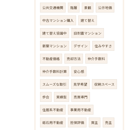
公共交通機関
階層
景観
公示地価
中古マンション購入
建て替え
建て替え協議中
旧耐震マンション
新築マンション
デザイン
住みやすさ
不動産価格
売却方法
仲介手数料
仲介手数料計算
安心感
スムーズな取引
見学希望
収納スペース
歩合
実績型
売買専門
住居系不動産
事業用不動産
砥石用不動産
担保評価
買主
売主