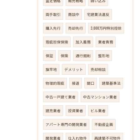
査定価格
販売戦略
囲い込み
両手取引
商談中
宅建業法違反
購入先行
売却先行
3,000万円特別控除
瑕疵担保保険
加入義務
業者責務
保証
保険
通行掘削
整形地
旗竿地
デメリット
売却相談
物理的瑕疵
接道
間口
建築基準法
中古一戸建て業者
中古マンション業者
建売業者
投資業者
ビル業者
アパート専門の開発業者
不動産企画
開発業者
仕入れ物件
再建築不可物件