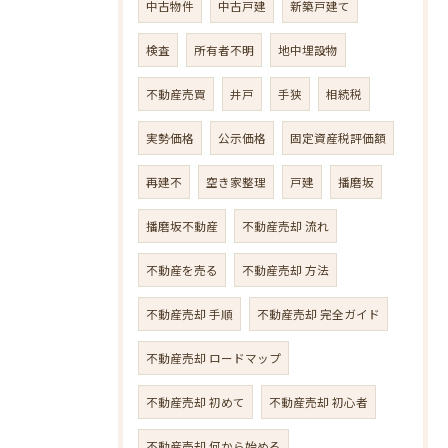
中古物件
中古戸建
新築戸建て
検査
所有者不明
地中埋設物
不動産売買
井戸
手狭
相続税
実勢価格
公示価格
固定資産税評価額
再建不
空き家整理
戸建
播磨坂
播磨坂不動産
不動産売却 流れ
不動産を売る
不動産売却 方法
不動産売却 手順
不動産売却 完全ガイド
不動産売却 ロードマップ
不動産売却 初めて
不動産売却 初心者
不動産売却 何から始める