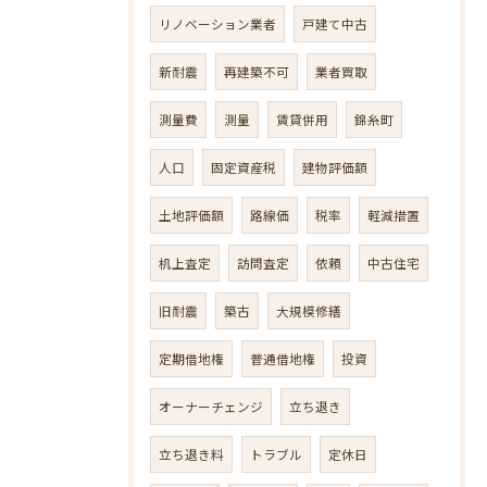
リノベーション業者
戸建て中古
新耐震
再建築不可
業者買取
測量費
測量
賃貸併用
錦糸町
人口
固定資産税
建物評価額
土地評価額
路線価
税率
軽減措置
机上査定
訪問査定
依頼
中古住宅
旧耐震
築古
大規模修繕
定期借地権
普通借地権
投資
オーナーチェンジ
立ち退き
立ち退き料
トラブル
定休日