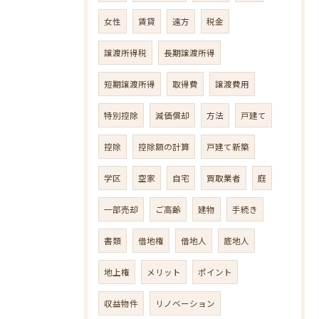
女性
賃貸
遠方
税金
譲渡所得税
長期譲渡所得
短期譲渡所得
取得費
譲渡費用
特別控除
減価償却
方法
戸建て
控除
控除額の計算
戸建て新築
学区
空家
自宅
買取業者
庭
一部売却
ご高齢
建物
手続き
書類
借地権
借地人
底地人
地上権
メリット
ポイント
収益物件
リノベーション