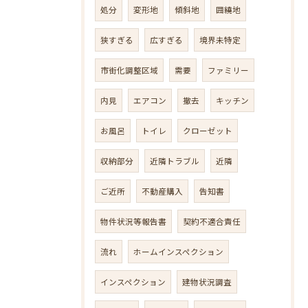
処分
変形地
傾斜地
囲繞地
狭すぎる
広すぎる
境界未特定
市街化調整区域
需要
ファミリー
内見
エアコン
撤去
キッチン
お風呂
トイレ
クローゼット
収納部分
近隣トラブル
近隣
ご近所
不動産購入
告知書
物件状況等報告書
契約不適合責任
流れ
ホームインスペクション
インスペクション
建物状況調査