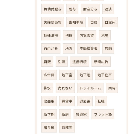
負債付贈与
贈与
財産分与
返済
夫婦間売買
告知事項
自殺
自然死
特殊清掃
他殺
内覧希望
地場
自由が丘
地方
不動産業者
店舗
再販
引渡
遺産相続
新聞広告
広告費
地下室
地下階
地下住戸
排水
売れない
ドライルーム
同時
収益用
賃貸中
退去後
転職
新学期
新居
投資家
フラット35
贈与税
首都圏