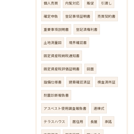
個人売買
内覧対応
販促
引渡し
確定申告
登記事項証明書
売買契約書
重要事項説明書
登記済権利書
土地測量図
境界確認書
固定資産税納税通知書
固定資産税評価証明書
図面
設備仕様書
建築確認済証
検査済所証
耐震診断報告書
アスベスト使用調査報告書
連棟式
テラスハウス
居住用
長屋
承諾