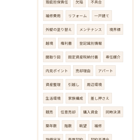
瑕疵担保責任
欠陥
不具合
補修費用
リフォーム
一戸建て
外壁の塗り替え
メンテナンス
境界標
越境
権利書
登記識別情報
間取り図
固定資産税納付書
専任媒介
内見ポイント
売却理由
アパート
資産整理
引越し
周辺環境
生活環境
家族構成
差し押さえ
競売
任意売却
購入資金
同時決済
築年数
階数
眺望
補修
設備状況
売買契約
契約不適合