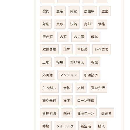
契約
査定
内覧
居住中
空室
対応
買取
決済
売却
価格
空き家
古家
古い家
解体
解体費用
境界
不動産
仲介業者
土地
相場
買い替え
相談
外国籍
マンション
引渡猶予
引っ越し
借地
交渉
買い先行
売り先行
提案
ローン残債
負担軽減
融資
住宅ローン
高齢者
時期
タイミング
新生活
購入