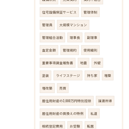
住宅設備保証サービス
管理体制
管理員
大規模マンション
管理組合活動
理事長
副理事
査定金額
管理規約
使用細則
重要事項調査報告書
地震
外壁
塗装
ライフステージ
持ち家
増築
増改築
売買
居住用財産の3,000万円特別控除
譲渡所得
居住用財産の買換えの特例
私道
相続登記費用
お受験
転居