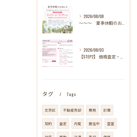
2026/08/08
～～～ 夏季休暇のお知らせ ～～～
2026/08/03
【STEP2】 価格査定・販売方法のご提案
タグ
Tags
文京区
不動産売却
費用
計算
契約
査定
内覧
居住中
空室
対応
買取
決済
売却
価格