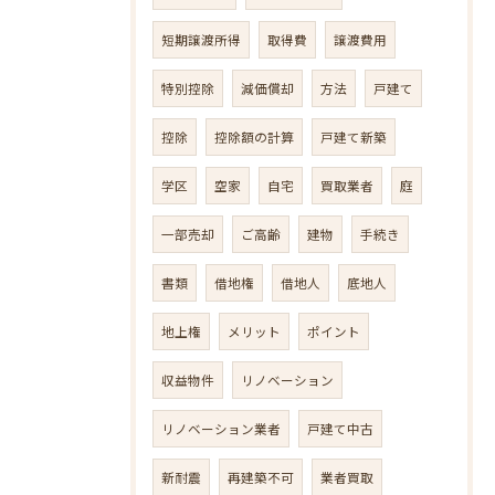
短期譲渡所得
取得費
譲渡費用
特別控除
減価償却
方法
戸建て
控除
控除額の計算
戸建て新築
学区
空家
自宅
買取業者
庭
一部売却
ご高齢
建物
手続き
書類
借地権
借地人
底地人
地上権
メリット
ポイント
収益物件
リノベーション
リノベーション業者
戸建て中古
新耐震
再建築不可
業者買取