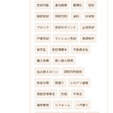
売却可能
違法建築
義務化
登記
相続登記
3000万円
過料
共有物
ブロック
売却のポイント
土地売却
戸建売却
マンション売却
賃貸物件
留学生
登記簿謄本
不動産会社
購入依頼
買い替え特例
住み替えローン
3000万円控除
税金対策
雨漏り
シロアリ被害
瑕疵担保責任
欠陥
不具合
補修費用
リフォーム
一戸建て