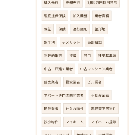
購入先行
売却先行
3,000万円特別控除
瑕疵担保保険
加入義務
業者責務
保証
保険
通行掘削
整形地
旗竿地
デメリット
売却相談
物理的瑕疵
接道
間口
建築基準法
中古一戸建て業者
中古マンション業者
建売業者
投資業者
ビル業者
アパート専門の開発業者
不動産企画
開発業者
仕入れ物件
再建築不可物件
狭小物件
マイホーム
マイホーム控除
ハザードマップ
危険要因
自然災害