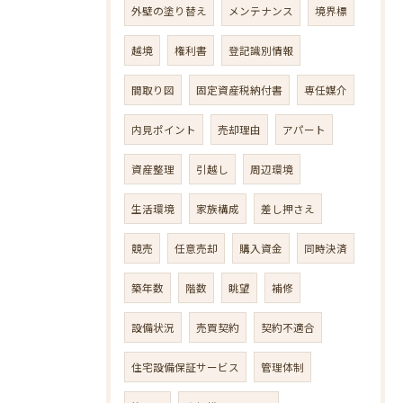
外壁の塗り替え
メンテナンス
境界標
越境
権利書
登記識別情報
間取り図
固定資産税納付書
専任媒介
内見ポイント
売却理由
アパート
資産整理
引越し
周辺環境
生活環境
家族構成
差し押さえ
競売
任意売却
購入資金
同時決済
築年数
階数
眺望
補修
設備状況
売買契約
契約不適合
住宅設備保証サービス
管理体制