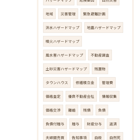
地域
災害管理
緊急避難計画
洪水ハザードマップ
地震ハザードマップ
噴火ハザードマップ
風水害ハザードマップ
不動産調査
土砂災害ハザードマップ
残置物
タウンハウス
修繕積立金
管理費
価格査定
優良不動産会社
情報収集
価格交渉
離婚
残債
負債
負債付贈与
贈与
財産分与
返済
夫婦間売買
告知事項
自殺
自然死