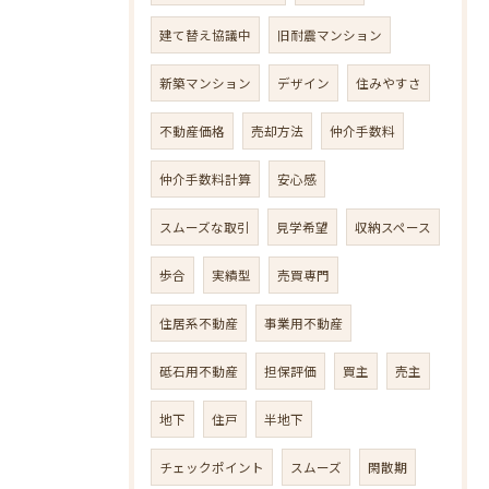
建て替え協議中
旧耐震マンション
新築マンション
デザイン
住みやすさ
不動産価格
売却方法
仲介手数料
仲介手数料計算
安心感
スムーズな取引
見学希望
収納スペース
歩合
実績型
売買専門
住居系不動産
事業用不動産
砥石用不動産
担保評価
買主
売主
地下
住戸
半地下
チェックポイント
スムーズ
閑散期