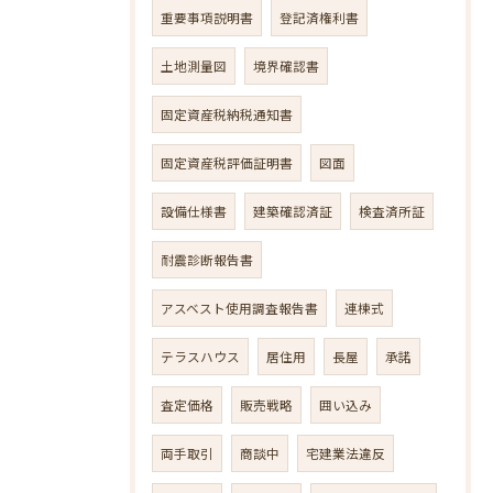
重要事項説明書
登記済権利書
土地測量図
境界確認書
固定資産税納税通知書
固定資産税評価証明書
図面
設備仕様書
建築確認済証
検査済所証
耐震診断報告書
アスベスト使用調査報告書
連棟式
テラスハウス
居住用
長屋
承諾
査定価格
販売戦略
囲い込み
両手取引
商談中
宅建業法違反