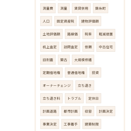
測量費
測量
賃貸併用
錦糸町
人口
固定資産税
建物評価額
土地評価額
路線価
税率
軽減措置
机上査定
訪問査定
依頼
中古住宅
旧耐震
築古
大規模修繕
定期借地権
普通借地権
投資
オーナーチェンジ
立ち退き
立ち退き料
トラブル
定休日
計画道路
都市計画
収容
計画決定
事業決定
工事着手
建築制限