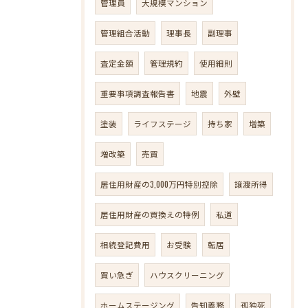
管理員
大規模マンション
管理組合活動
理事長
副理事
査定金額
管理規約
使用細則
重要事項調査報告書
地震
外壁
塗装
ライフステージ
持ち家
増築
増改築
売買
居住用財産の3,000万円特別控除
譲渡所得
居住用財産の買換えの特例
私道
相続登記費用
お受験
転居
買い急ぎ
ハウスクリーニング
ホームステージング
告知義務
孤独死