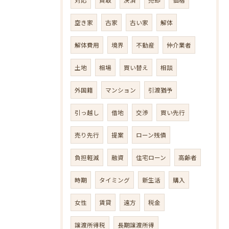
空き家
古家
古い家
解体
解体費用
境界
不動産
仲介業者
土地
相場
買い替え
相談
外国籍
マンション
引渡猶予
引っ越し
借地
交渉
買い先行
売り先行
提案
ローン残債
負担軽減
融資
住宅ローン
高齢者
時期
タイミング
新生活
購入
女性
賃貸
遠方
税金
譲渡所得税
長期譲渡所得