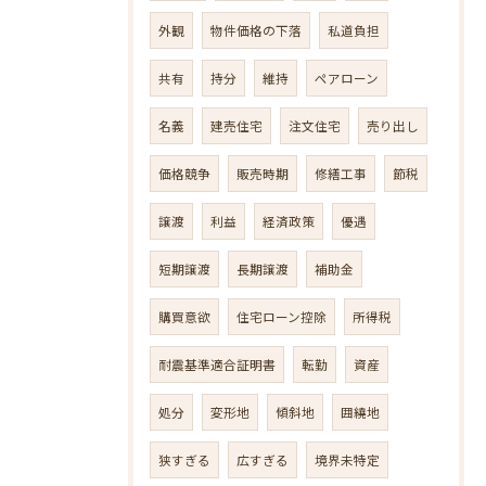
外観
物件価格の下落
私道負担
共有
持分
維持
ペアローン
名義
建売住宅
注文住宅
売り出し
価格競争
販売時期
修繕工事
節税
譲渡
利益
経済政策
優遇
短期譲渡
長期譲渡
補助金
購買意欲
住宅ローン控除
所得税
耐震基準適合証明書
転勤
資産
処分
変形地
傾斜地
囲繞地
狭すぎる
広すぎる
境界未特定