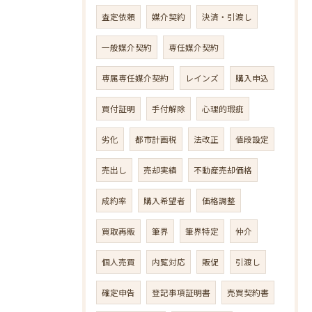
査定依頼
媒介契約
決済・引渡し
一般媒介契約
専任媒介契約
専属専任媒介契約
レインズ
購入申込
買付証明
手付解除
心理的瑕疵
劣化
都市計画税
法改正
値段設定
売出し
売却実績
不動産売却価格
成約率
購入希望者
価格調整
買取再販
筆界
筆界特定
仲介
個人売買
内覧対応
販促
引渡し
確定申告
登記事項証明書
売買契約書