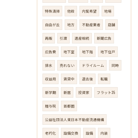
特殊清掃
他殺
内覧希望
地場
自由が丘
地方
不動産業者
店舗
再販
引渡
遺産相続
新聞広告
広告費
地下室
地下階
地下住戸
排水
売れない
ドライルーム
同時
収益用
賃貸中
退去後
転職
新学期
新居
投資家
フラット35
贈与税
首都圏
公益社団法人東日本不動産流通機構
老朽化
設備交換
設備
内装