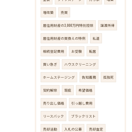
増改築
売買
居住用財産の3,000万円特別控除
譲渡所得
居住用財産の買換えの特例
私道
相続登記費用
お受験
転居
買い急ぎ
ハウスクリーニング
ホームステージング
告知義務
孤独死
契約解除
瑕疵
希望価格
売り出し価格
引っ越し費用
リースバック
ブラックリスト
売却活動
入札の公募
売却査定