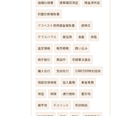
設備仕様書
建築確認済証
検査済所証
耐震診断報告書
アスベスト使用調査報告書
連棟式
テラスハウス
居住用
長屋
承諾
査定価格
販売戦略
囲い込み
両手取引
商談中
宅建業法違反
購入先行
売却先行
3,000万円特別控除
瑕疵担保保険
加入義務
業者責務
保証
保険
通行掘削
整形地
旗竿地
デメリット
売却相談