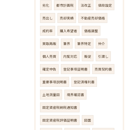
劣化
都市計画税
法改正
値段設定
売出し
売却実績
不動産売却価格
成約率
購入希望者
価格調整
買取再販
筆界
筆界特定
仲介
個人売買
内覧対応
販促
引渡し
確定申告
登記事項証明書
売買契約書
重要事項説明書
登記済権利書
土地測量図
境界確認書
固定資産税納税通知書
固定資産税評価証明書
図面