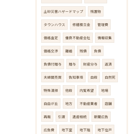
土砂災害ハザードマップ
残置物
タウンハウス
修繕積立金
管理費
価格査定
優良不動産会社
情報収集
価格交渉
離婚
残債
負債
負債付贈与
贈与
財産分与
返済
夫婦間売買
告知事項
自殺
自然死
特殊清掃
他殺
内覧希望
地場
自由が丘
地方
不動産業者
店舗
再販
引渡
遺産相続
新聞広告
広告費
地下室
地下階
地下住戸