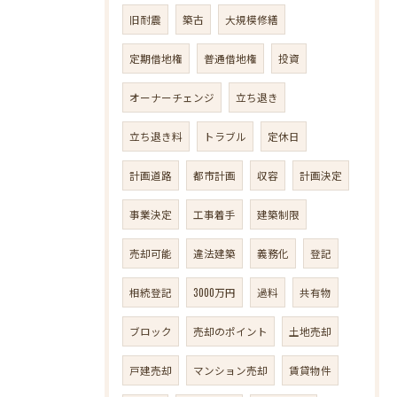
旧耐震
築古
大規模修繕
定期借地権
普通借地権
投資
オーナーチェンジ
立ち退き
立ち退き料
トラブル
定休日
計画道路
都市計画
収容
計画決定
事業決定
工事着手
建築制限
売却可能
違法建築
義務化
登記
相続登記
3000万円
過料
共有物
ブロック
売却のポイント
土地売却
戸建売却
マンション売却
賃貸物件