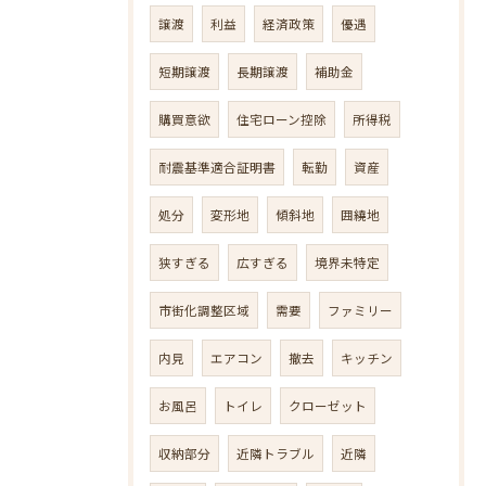
譲渡
利益
経済政策
優遇
短期譲渡
長期譲渡
補助金
購買意欲
住宅ローン控除
所得税
耐震基準適合証明書
転勤
資産
処分
変形地
傾斜地
囲繞地
狭すぎる
広すぎる
境界未特定
市街化調整区域
需要
ファミリー
内見
エアコン
撤去
キッチン
お風呂
トイレ
クローゼット
収納部分
近隣トラブル
近隣