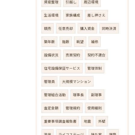
資産整理
引越し
周辺環境
生活環境
家族構成
差し押さえ
競売
任意売却
購入資金
同時決済
築年数
階数
眺望
補修
設備状況
売買契約
契約不適合
住宅設備保証サービス
管理体制
管理員
大規模マンション
管理組合活動
理事長
副理事
査定金額
管理規約
使用細則
重要事項調査報告書
地震
外壁
塗装
ライフステージ
持ち家
増築