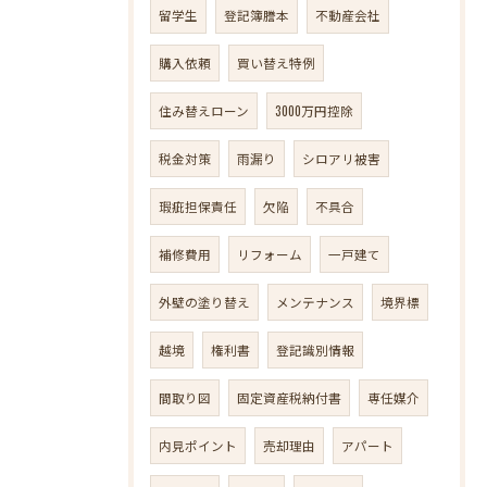
留学生
登記簿謄本
不動産会社
購入依頼
買い替え特例
住み替えローン
3000万円控除
税金対策
雨漏り
シロアリ被害
瑕疵担保責任
欠陥
不具合
補修費用
リフォーム
一戸建て
外壁の塗り替え
メンテナンス
境界標
越境
権利書
登記識別情報
間取り図
固定資産税納付書
専任媒介
内見ポイント
売却理由
アパート