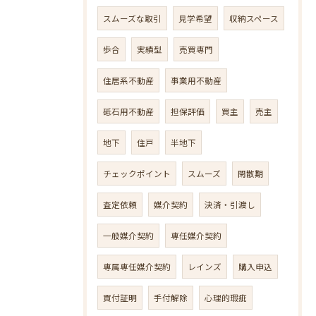
スムーズな取引
見学希望
収納スペース
歩合
実績型
売買専門
住居系不動産
事業用不動産
砥石用不動産
担保評価
買主
売主
地下
住戸
半地下
チェックポイント
スムーズ
閑散期
査定依頼
媒介契約
決済・引渡し
一般媒介契約
専任媒介契約
専属専任媒介契約
レインズ
購入申込
買付証明
手付解除
心理的瑕疵