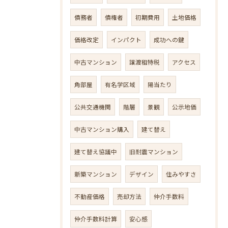
債務者
債権者
初期費用
土地価格
価格改定
インパクト
成功への鍵
中古マンション
譲渡租特税
アクセス
角部屋
有名学区域
陽当たり
公共交通機関
階層
景観
公示地価
中古マンション購入
建て替え
建て替え協議中
旧耐震マンション
新築マンション
デザイン
住みやすさ
不動産価格
売却方法
仲介手数料
仲介手数料計算
安心感