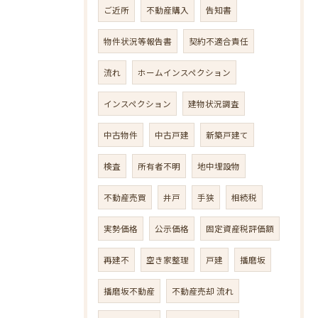
ご近所
不動産購入
告知書
物件状況等報告書
契約不適合責任
流れ
ホームインスペクション
インスペクション
建物状況調査
中古物件
中古戸建
新築戸建て
検査
所有者不明
地中埋設物
不動産売買
井戸
手狭
相続税
実勢価格
公示価格
固定資産税評価額
再建不
空き家整理
戸建
播磨坂
播磨坂不動産
不動産売却 流れ