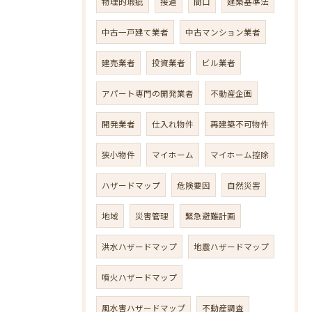
物理的瑕疵
接道
間口
建築基準法
中古一戸建て業者
中古マンション業者
建売業者
投資業者
ビル業者
アパート専門の開発業者
不動産企画
開発業者
仕入れ物件
再建築不可物件
狭小物件
マイホーム
マイホーム控除
ハザードマップ
危険要因
自然災害
地域
災害管理
緊急避難計画
洪水ハザードマップ
地震ハザードマップ
噴火ハザードマップ
風水害ハザードマップ
不動産調査