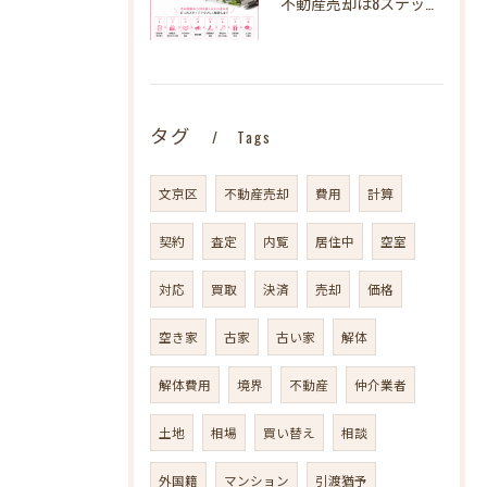
不動産売却は8ステップでわかる！ 失敗しないための完全ロードマップ
タグ
Tags
文京区
不動産売却
費用
計算
契約
査定
内覧
居住中
空室
対応
買取
決済
売却
価格
空き家
古家
古い家
解体
解体費用
境界
不動産
仲介業者
土地
相場
買い替え
相談
外国籍
マンション
引渡猶予