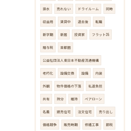
排水
売れない
ドライルーム
同時
収益用
賃貸中
退去後
転職
新学期
新居
投資家
フラット35
贈与税
首都圏
公益社団法人東日本不動産流通機構
老朽化
設備交換
設備
内装
外観
物件価格の下落
私道負担
共有
持分
維持
ペアローン
名義
建売住宅
注文住宅
売り出し
価格競争
販売時期
修繕工事
節税