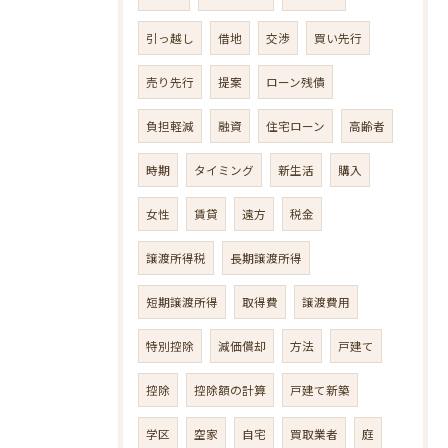
引っ越し
借地
交渉
買い先行
売り先行
提案
ローン残債
負担軽減
融資
住宅ローン
高齢者
時期
タイミング
新生活
購入
女性
賃貸
遠方
税金
譲渡所得税
長期譲渡所得
短期譲渡所得
取得費
譲渡費用
特別控除
減価償却
方法
戸建て
控除
控除額の計算
戸建て新築
学区
空家
自宅
買取業者
庭