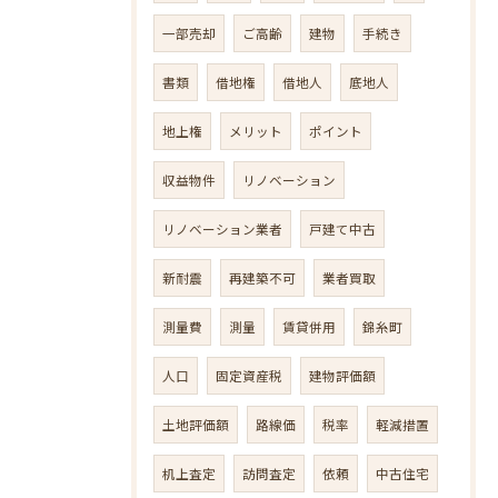
一部売却
ご高齢
建物
手続き
書類
借地権
借地人
底地人
地上権
メリット
ポイント
収益物件
リノベーション
リノベーション業者
戸建て中古
新耐震
再建築不可
業者買取
測量費
測量
賃貸併用
錦糸町
人口
固定資産税
建物評価額
土地評価額
路線価
税率
軽減措置
机上査定
訪問査定
依頼
中古住宅