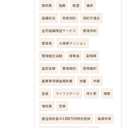
築年数
階数
眺望
補修
設備状況
売買契約
契約不適合
住宅設備保証サービス
管理体制
管理員
大規模マンション
管理組合活動
理事長
副理事
査定金額
管理規約
使用細則
重要事項調査報告書
地震
外壁
塗装
ライフステージ
持ち家
増築
増改築
売買
居住用財産の3,000万円特別控除
譲渡所得