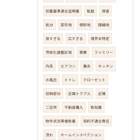
耐震基準適合証明書
転勤
資産
処分
変形地
傾斜地
囲繞地
狭すぎる
広すぎる
境界未特定
市街化調整区域
需要
ファミリー
内見
エアコン
撤去
キッチン
お風呂
トイレ
クローゼット
収納部分
近隣トラブル
近隣
ご近所
不動産購入
告知書
物件状況等報告書
契約不適合責任
流れ
ホームインスペクション