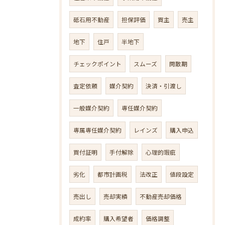
砥石用不動産
担保評価
買主
売主
地下
住戸
半地下
チェックポイント
スムーズ
閑散期
査定依頼
媒介契約
決済・引渡し
一般媒介契約
専任媒介契約
専属専任媒介契約
レインズ
購入申込
買付証明
手付解除
心理的瑕疵
劣化
都市計画税
法改正
値段設定
売出し
売却実績
不動産売却価格
成約率
購入希望者
価格調整