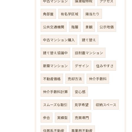
中古マンション
譲渡租特税
アクセス
角部屋
有名学区域
陽当たり
公共交通機関
階層
景観
公示地価
中古マンション購入
建て替え
建て替え協議中
旧耐震マンション
新築マンション
デザイン
住みやすさ
不動産価格
売却方法
仲介手数料
仲介手数料計算
安心感
スムーズな取引
見学希望
収納スペース
歩合
実績型
売買専門
住居系不動産
事業用不動産