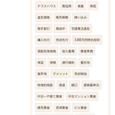
テラスハウス
居住用
長屋
承諾
査定価格
販売戦略
囲い込み
両手取引
商談中
宅建業法違反
購入先行
売却先行
3,000万円特別控除
瑕疵担保保険
加入義務
業者責務
保証
保険
通行掘削
整形地
旗竿地
デメリット
売却相談
物理的瑕疵
接道
間口
建築基準法
中古一戸建て業者
中古マンション業者
建売業者
投資業者
ビル業者