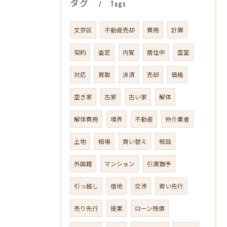
タグ
Tags
文京区
不動産売却
費用
計算
契約
査定
内覧
居住中
空室
対応
買取
決済
売却
価格
空き家
古家
古い家
解体
解体費用
境界
不動産
仲介業者
土地
相場
買い替え
相談
外国籍
マンション
引渡猶予
引っ越し
借地
交渉
買い先行
売り先行
提案
ローン残債