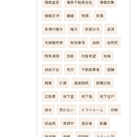
価格査定
優良不動産会社
情報収集
価格交渉
離婚
残債
負債
負債付贈与
贈与
財産分与
返済
夫婦間売買
告知事項
自殺
自然死
特殊清掃
他殺
内覧希望
地場
自由が丘
地方
不動産業者
店舗
再販
引渡
遺産相続
新聞広告
広告費
地下室
地下階
地下住戸
排水
売れない
ドライルーム
同時
収益用
賃貸中
退去後
転職
新学期
新居
投資家
フラット35