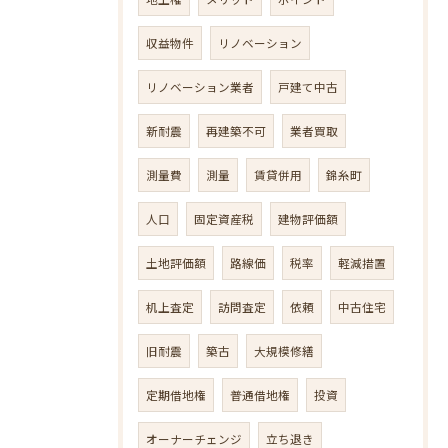
収益物件
リノベーション
リノベーション業者
戸建て中古
新耐震
再建築不可
業者買取
測量費
測量
賃貸併用
錦糸町
人口
固定資産税
建物評価額
土地評価額
路線価
税率
軽減措置
机上査定
訪問査定
依頼
中古住宅
旧耐震
築古
大規模修繕
定期借地権
普通借地権
投資
オーナーチェンジ
立ち退き