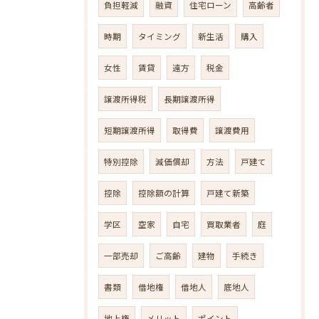
負担軽減
融資
住宅ローン
高齢者
時期
タイミング
新生活
購入
女性
賃貸
遠方
税金
譲渡所得税
長期譲渡所得
短期譲渡所得
取得費
譲渡費用
特別控除
減価償却
方法
戸建て
控除
控除額の計算
戸建て新築
学区
空家
自宅
買取業者
庭
一部売却
ご高齢
建物
手続き
書類
借地権
借地人
底地人
地上権
メリット
ポイント