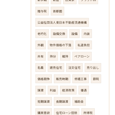
贈与税
首都圏
公益社団法人東日本不動産流通機構
老朽化
設備交換
設備
内装
外観
物件価格の下落
私道負担
共有
持分
維持
ペアローン
名義
建売住宅
注文住宅
売り出し
価格競争
販売時期
修繕工事
節税
譲渡
利益
経済政策
優遇
短期譲渡
長期譲渡
補助金
購買意欲
住宅ローン控除
所得税