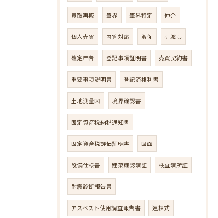
買取再販
筆界
筆界特定
仲介
個人売買
内覧対応
販促
引渡し
確定申告
登記事項証明書
売買契約書
重要事項説明書
登記済権利書
土地測量図
境界確認書
固定資産税納税通知書
固定資産税評価証明書
図面
設備仕様書
建築確認済証
検査済所証
耐震診断報告書
アスベスト使用調査報告書
連棟式