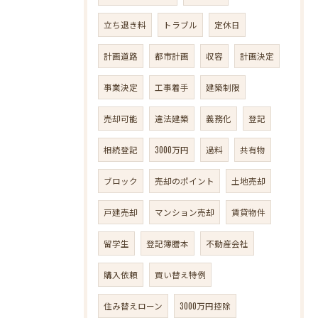
立ち退き料
トラブル
定休日
計画道路
都市計画
収容
計画決定
事業決定
工事着手
建築制限
売却可能
違法建築
義務化
登記
相続登記
3000万円
過料
共有物
ブロック
売却のポイント
土地売却
戸建売却
マンション売却
賃貸物件
留学生
登記簿謄本
不動産会社
購入依頼
買い替え特例
住み替えローン
3000万円控除