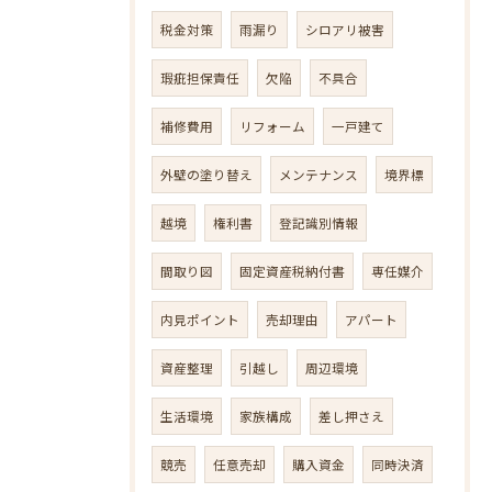
税金対策
雨漏り
シロアリ被害
瑕疵担保責任
欠陥
不具合
補修費用
リフォーム
一戸建て
外壁の塗り替え
メンテナンス
境界標
越境
権利書
登記識別情報
間取り図
固定資産税納付書
専任媒介
内見ポイント
売却理由
アパート
資産整理
引越し
周辺環境
生活環境
家族構成
差し押さえ
競売
任意売却
購入資金
同時決済