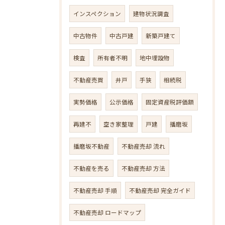
インスペクション
建物状況調査
中古物件
中古戸建
新築戸建て
検査
所有者不明
地中埋設物
不動産売買
井戸
手狭
相続税
実勢価格
公示価格
固定資産税評価額
再建不
空き家整理
戸建
播磨坂
播磨坂不動産
不動産売却 流れ
不動産を売る
不動産売却 方法
不動産売却 手順
不動産売却 完全ガイド
不動産売却 ロードマップ