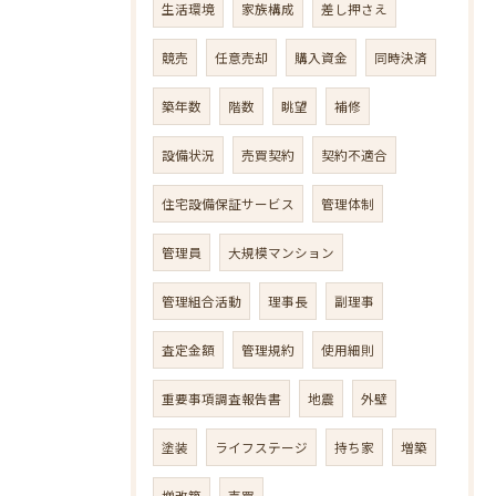
生活環境
家族構成
差し押さえ
競売
任意売却
購入資金
同時決済
築年数
階数
眺望
補修
設備状況
売買契約
契約不適合
住宅設備保証サービス
管理体制
管理員
大規模マンション
管理組合活動
理事長
副理事
査定金額
管理規約
使用細則
重要事項調査報告書
地震
外壁
塗装
ライフステージ
持ち家
増築
増改築
売買