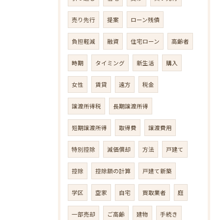
売り先行
提案
ローン残債
負担軽減
融資
住宅ローン
高齢者
時期
タイミング
新生活
購入
女性
賃貸
遠方
税金
譲渡所得税
長期譲渡所得
短期譲渡所得
取得費
譲渡費用
特別控除
減価償却
方法
戸建て
控除
控除額の計算
戸建て新築
学区
空家
自宅
買取業者
庭
一部売却
ご高齢
建物
手続き