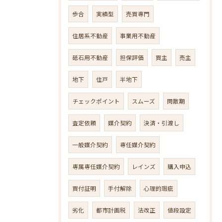
歩合
実績型
売買専門
住居系不動産
事業用不動産
砥石用不動産
担保評価
買主
売主
地下
住戸
半地下
チェックポイント
スムーズ
閑散期
査定依頼
媒介契約
決済・引渡し
一般媒介契約
専任媒介契約
専属専任媒介契約
レインズ
購入申込
買付証明
手付解除
心理的瑕疵
劣化
都市計画税
法改正
値段設定