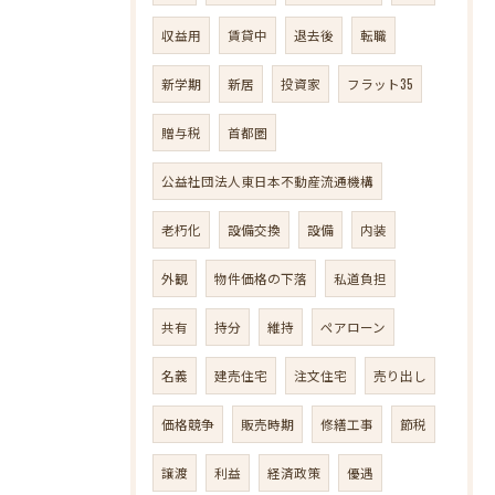
収益用
賃貸中
退去後
転職
新学期
新居
投資家
フラット35
贈与税
首都圏
公益社団法人東日本不動産流通機構
老朽化
設備交換
設備
内装
外観
物件価格の下落
私道負担
共有
持分
維持
ペアローン
名義
建売住宅
注文住宅
売り出し
価格競争
販売時期
修繕工事
節税
譲渡
利益
経済政策
優遇