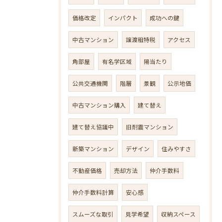
価格改定
インパクト
成功への鍵
中古マンション
譲渡租特税
アクセス
角部屋
有名学区域
陽当たり
公共交通機関
階層
景観
公示地価
中古マンション購入
建て替え
建て替え協議中
旧耐震マンション
新築マンション
デザイン
住みやすさ
不動産価格
売却方法
仲介手数料
仲介手数料計算
安心感
スムーズな取引
見学希望
収納スペース