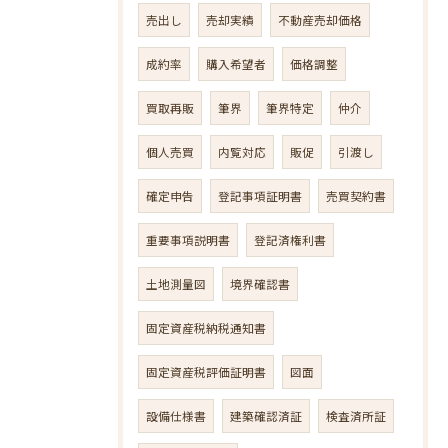
売出し
売却実績
不動産売却価格
成約率
購入希望者
価格調整
買取再販
筆界
筆界特定
仲介
個人売買
内覧対応
販促
引渡し
確定申告
登記事項証明書
売買契約書
重要事項説明書
登記済権利書
土地測量図
境界確認書
固定資産税納税通知書
固定資産税評価証明書
図面
設備仕様書
建築確認済証
検査済所証