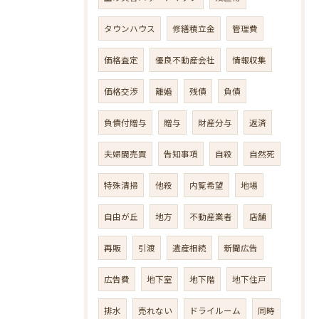
タウンハウス
修繕積立金
管理費
価格査定
優良不動産会社
情報収集
価格交渉
離婚
残債
負債
負債付贈与
贈与
財産分与
返済
夫婦間売買
告知事項
自殺
自然死
特殊清掃
他殺
内覧希望
地場
自由が丘
地方
不動産業者
店舗
再販
引渡
遺産相続
新聞広告
広告費
地下室
地下階
地下住戸
排水
売れない
ドライルーム
同時