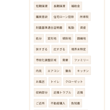
短期譲渡
長期譲渡
補助金
購買意欲
住宅ローン控除
所得税
耐震基準適合証明書
転勤
資産
処分
変形地
傾斜地
囲繞地
狭すぎる
広すぎる
境界未特定
市街化調整区域
需要
ファミリー
内見
エアコン
撤去
キッチン
お風呂
トイレ
クローゼット
収納部分
近隣トラブル
近隣
ご近所
不動産購入
告知書