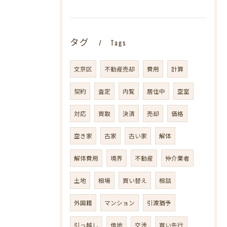
タグ
Tags
文京区
不動産売却
費用
計算
契約
査定
内覧
居住中
空室
対応
買取
決済
売却
価格
空き家
古家
古い家
解体
解体費用
境界
不動産
仲介業者
土地
相場
買い替え
相談
外国籍
マンション
引渡猶予
引っ越し
借地
交渉
買い先行