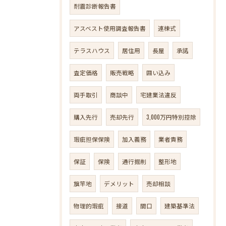
耐震診断報告書
アスベスト使用調査報告書
連棟式
テラスハウス
居住用
長屋
承諾
査定価格
販売戦略
囲い込み
両手取引
商談中
宅建業法違反
購入先行
売却先行
3,000万円特別控除
瑕疵担保保険
加入義務
業者責務
保証
保険
通行掘削
整形地
旗竿地
デメリット
売却相談
物理的瑕疵
接道
間口
建築基準法