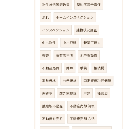
物件状況等報告書
契約不適合責任
流れ
ホームインスペクション
インスペクション
建物状況調査
中古物件
中古戸建
新築戸建て
検査
所有者不明
地中埋設物
不動産売買
井戸
手狭
相続税
実勢価格
公示価格
固定資産税評価額
再建不
空き家整理
戸建
播磨坂
播磨坂不動産
不動産売却 流れ
不動産を売る
不動産売却 方法