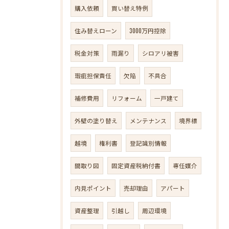
購入依頼
買い替え特例
住み替えローン
3000万円控除
税金対策
雨漏り
シロアリ被害
瑕疵担保責任
欠陥
不具合
補修費用
リフォーム
一戸建て
外壁の塗り替え
メンテナンス
境界標
越境
権利書
登記識別情報
間取り図
固定資産税納付書
専任媒介
内見ポイント
売却理由
アパート
資産整理
引越し
周辺環境