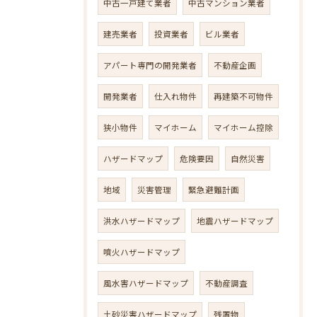
中古一戸建て業者
中古マンション業者
建売業者
投資業者
ビル業者
アパート専門の開発業者
不動産企画
開発業者
仕入れ物件
再建築不可物件
狭小物件
マイホーム
マイホーム控除
ハザードマップ
危険要因
自然災害
地域
災害管理
緊急避難計画
洪水ハザードマップ
地震ハザードマップ
噴火ハザードマップ
風水害ハザードマップ
不動産調査
土砂災害ハザードマップ
残置物