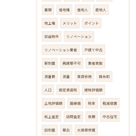
書類
借地権
借地人
底地人
地上権
メリット
ポイント
収益物件
リノベーション
リノベーション業者
戸建て中古
新耐震
再建築不可
業者買取
測量費
測量
賃貸併用
錦糸町
人口
固定資産税
建物評価額
土地評価額
路線価
税率
軽減措置
机上査定
訪問査定
依頼
中古住宅
旧耐震
築古
大規模修繕