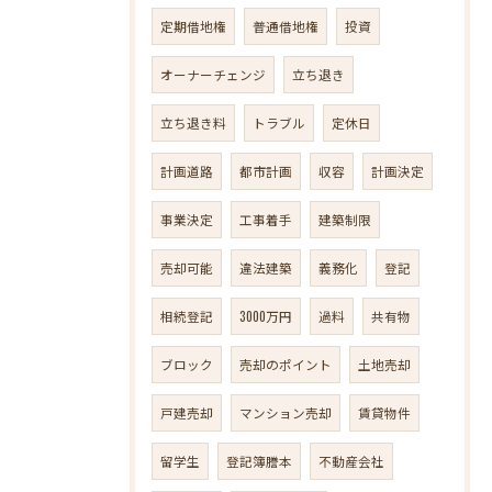
定期借地権
普通借地権
投資
オーナーチェンジ
立ち退き
立ち退き料
トラブル
定休日
計画道路
都市計画
収容
計画決定
事業決定
工事着手
建築制限
売却可能
違法建築
義務化
登記
相続登記
3000万円
過料
共有物
ブロック
売却のポイント
土地売却
戸建売却
マンション売却
賃貸物件
留学生
登記簿謄本
不動産会社