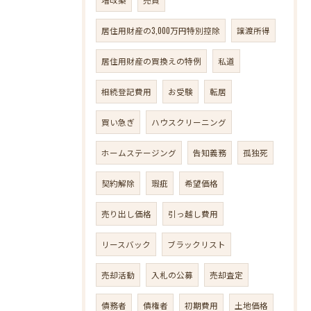
居住用財産の3,000万円特別控除
譲渡所得
居住用財産の買換えの特例
私道
相続登記費用
お受験
転居
買い急ぎ
ハウスクリーニング
ホームステージング
告知義務
孤独死
契約解除
瑕疵
希望価格
売り出し価格
引っ越し費用
リースバック
ブラックリスト
売却活動
入札の公募
売却査定
債務者
債権者
初期費用
土地価格