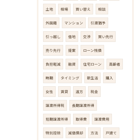
土地
相場
買い替え
相談
外国籍
マンション
引渡猶予
引っ越し
借地
交渉
買い先行
売り先行
提案
ローン残債
負担軽減
融資
住宅ローン
高齢者
時期
タイミング
新生活
購入
女性
賃貸
遠方
税金
譲渡所得税
長期譲渡所得
短期譲渡所得
取得費
譲渡費用
特別控除
減価償却
方法
戸建て