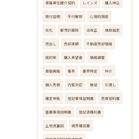
専属専任媒介契約
レインズ
購入申込
買付証明
手付解除
心理的瑕疵
劣化
都市計画税
法改正
値段設定
売出し
売却実績
不動産売却価格
成約率
購入希望者
価格調整
買取再販
筆界
筆界特定
仲介
個人売買
内覧対応
販促
引渡し
確定申告
登記事項証明書
売買契約書
重要事項説明書
登記済権利書
土地測量図
境界確認書