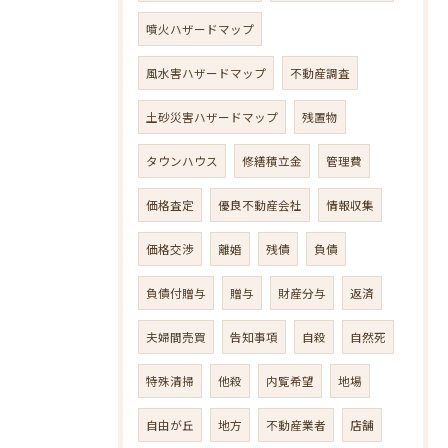
噴火ハザードマップ
風水害ハザードマップ
不動産調査
土砂災害ハザードマップ
残置物
タウンハウス
修繕積立金
管理費
価格査定
優良不動産会社
情報収集
価格交渉
離婚
残債
負債
負債付贈与
贈与
財産分与
返済
夫婦間売買
告知事項
自殺
自然死
特殊清掃
他殺
内覧希望
地場
自由が丘
地方
不動産業者
店舗