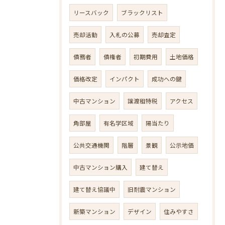
リースバック
ブラックリスト
売却活動
入札の公募
売却査定
債務者
債権者
初期費用
土地価格
価格改定
インパクト
成功への鍵
中古マンション
譲渡租特税
アクセス
角部屋
有名学区域
陽当たり
公共交通機関
階層
景観
公示地価
中古マンション購入
建て替え
建て替え協議中
旧耐震マンション
新築マンション
デザイン
住みやすさ