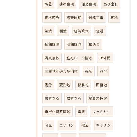
名義
建売住宅
注文住宅
売り出し
価格競争
販売時期
修繕工事
節税
譲渡
利益
経済政策
優遇
短期譲渡
長期譲渡
補助金
購買意欲
住宅ローン控除
所得税
耐震基準適合証明書
転勤
資産
処分
変形地
傾斜地
囲繞地
狭すぎる
広すぎる
境界未特定
市街化調整区域
需要
ファミリー
内見
エアコン
撤去
キッチン