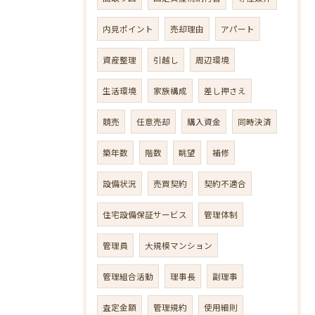
内見ポイント
売却理由
アパート
資産整理
引越し
周辺環境
生活環境
家族構成
差し押さえ
競売
任意売却
購入資金
同時決済
築年数
階数
眺望
補修
設備状況
売買契約
契約不適合
住宅設備保証サービス
管理体制
管理員
大規模マンション
管理組合活動
理事長
副理事
査定金額
管理規約
使用細則