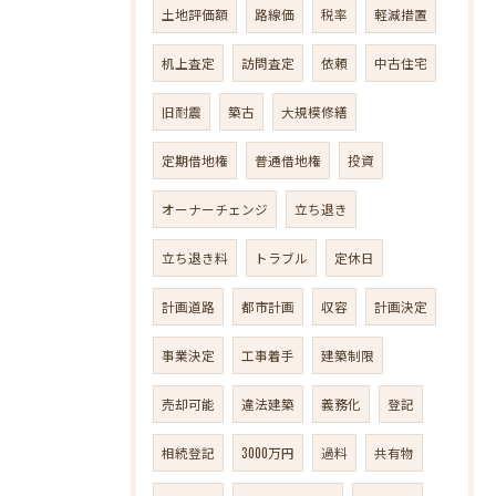
土地評価額
路線価
税率
軽減措置
机上査定
訪問査定
依頼
中古住宅
旧耐震
築古
大規模修繕
定期借地権
普通借地権
投資
オーナーチェンジ
立ち退き
立ち退き料
トラブル
定休日
計画道路
都市計画
収容
計画決定
事業決定
工事着手
建築制限
売却可能
違法建築
義務化
登記
相続登記
3000万円
過料
共有物