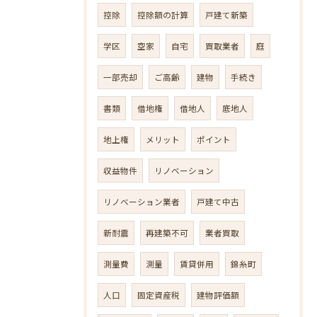
控除
控除額の計算
戸建て新築
学区
空家
自宅
買取業者
庭
一部売却
ご高齢
建物
手続き
書類
借地権
借地人
底地人
地上権
メリット
ポイント
収益物件
リノベーション
リノベーション業者
戸建て中古
新耐震
再建築不可
業者買取
測量費
測量
賃貸併用
錦糸町
人口
固定資産税
建物評価額