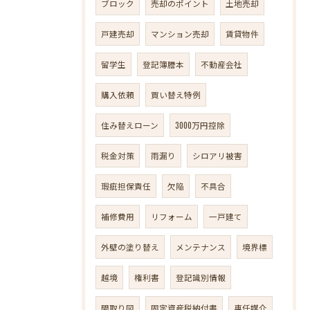
ブロック
売却のポイント
土地売却
戸建売却
マンション売却
賃貸物件
留学生
登記簿謄本
不動産会社
購入依頼
買い替え特例
住み替えローン
3000万円控除
税金対策
雨漏り
シロアリ被害
瑕疵担保責任
欠陥
不具合
補修費用
リフォーム
一戸建て
外壁の塗り替え
メンテナンス
境界標
越境
権利書
登記識別情報
間取り図
固定資産税納付書
専任媒介