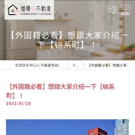
【外国籍必看】想跟大家介绍一
下【锦系町】！
文京区を中心に不動産売却なら播磨坂不動産株式会社
ブログ
【外国籍必看】想跟大家介绍一下【锦系町】！
【外国籍必看】想跟大家介绍一下【锦系
町】！
2023/01/20