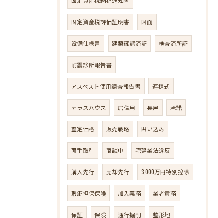
固定資産税納税通知書
固定資産税評価証明書
図面
設備仕様書
建築確認済証
検査済所証
耐震診断報告書
アスベスト使用調査報告書
連棟式
テラスハウス
居住用
長屋
承諾
査定価格
販売戦略
囲い込み
両手取引
商談中
宅建業法違反
購入先行
売却先行
3,000万円特別控除
瑕疵担保保険
加入義務
業者責務
保証
保険
通行掘削
整形地