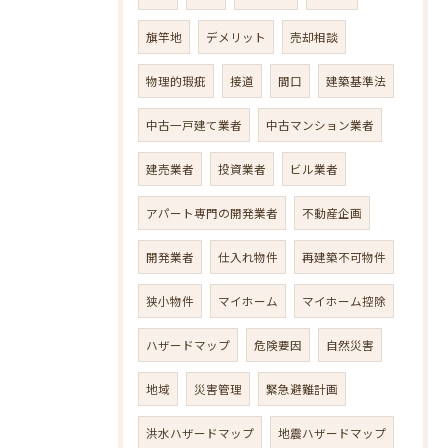
旗竿地
デメリット
売却相談
物理的瑕疵
接道
間口
建築基準法
中古一戸建て業者
中古マンション業者
建売業者
投資業者
ビル業者
アパート専門の開発業者
不動産企画
開発業者
仕入れ物件
再建築不可物件
狭小物件
マイホーム
マイホーム控除
ハザードマップ
危険要因
自然災害
地域
災害管理
緊急避難計画
洪水ハザードマップ
地震ハザードマップ