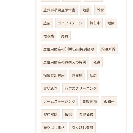
重要事項調査報告書
地震
外壁
塗装
ライフステージ
持ち家
増築
増改築
売買
居住用財産の3,000万円特別控除
譲渡所得
居住用財産の買換えの特例
私道
相続登記費用
お受験
転居
買い急ぎ
ハウスクリーニング
ホームステージング
告知義務
孤独死
契約解除
瑕疵
希望価格
売り出し価格
引っ越し費用