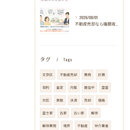
2026/08/01
不動産売却なら播磨坂不動産へ！文京区の不動産売却を地域密着でサポート
タグ
Tags
文京区
不動産売却
費用
計算
契約
査定
内覧
居住中
空室
対応
買取
決済
売却
価格
空き家
古家
古い家
解体
解体費用
境界
不動産
仲介業者