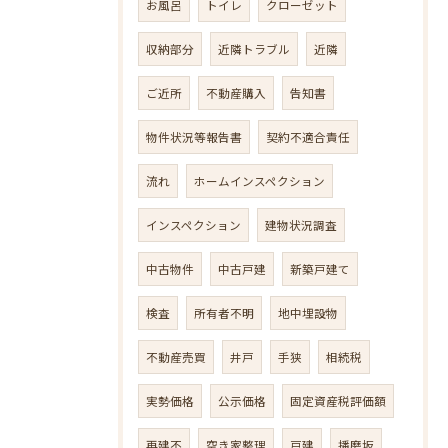
お風呂
トイレ
クローゼット
収納部分
近隣トラブル
近隣
ご近所
不動産購入
告知書
物件状況等報告書
契約不適合責任
流れ
ホームインスペクション
インスペクション
建物状況調査
中古物件
中古戸建
新築戸建て
検査
所有者不明
地中埋設物
不動産売買
井戸
手狭
相続税
実勢価格
公示価格
固定資産税評価額
再建不
空き家整理
戸建
播磨坂