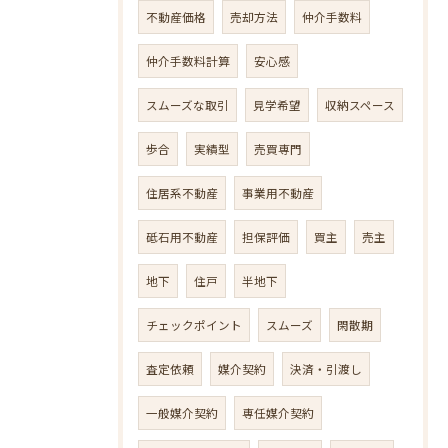
不動産価格
売却方法
仲介手数料
仲介手数料計算
安心感
スムーズな取引
見学希望
収納スペース
歩合
実績型
売買専門
住居系不動産
事業用不動産
砥石用不動産
担保評価
買主
売主
地下
住戸
半地下
チェックポイント
スムーズ
閑散期
査定依頼
媒介契約
決済・引渡し
一般媒介契約
専任媒介契約