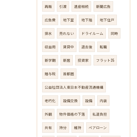
再販
引渡
遺産相続
新聞広告
広告費
地下室
地下階
地下住戸
排水
売れない
ドライルーム
同時
収益用
賃貸中
退去後
転職
新学期
新居
投資家
フラット35
贈与税
首都圏
公益社団法人東日本不動産流通機構
老朽化
設備交換
設備
内装
外観
物件価格の下落
私道負担
共有
持分
維持
ペアローン