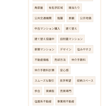
角部屋
有名学区域
陽当たり
公共交通機関
階層
景観
公示地価
中古マンション購入
建て替え
建て替え協議中
旧耐震マンション
新築マンション
デザイン
住みやすさ
不動産価格
売却方法
仲介手数料
仲介手数料計算
安心感
スムーズな取引
見学希望
収納スペース
歩合
実績型
売買専門
住居系不動産
事業用不動産