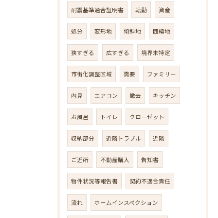
耐震基準適合証明書
転勤
資産
処分
変形地
傾斜地
囲繞地
狭すぎる
広すぎる
境界未特定
市街化調整区域
需要
ファミリー
内見
エアコン
撤去
キッチン
お風呂
トイレ
クローゼット
収納部分
近隣トラブル
近隣
ご近所
不動産購入
告知書
物件状況等報告書
契約不適合責任
流れ
ホームインスペクション