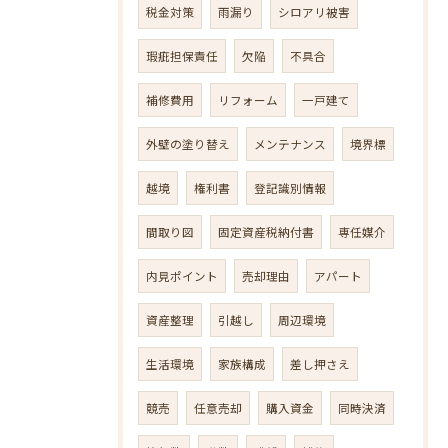
税金対策
雨漏り
シロアリ被害
瑕疵担保責任
欠陥
不具合
補修費用
リフォーム
一戸建て
外壁の塗り替え
メンテナンス
境界標
越境
権利書
登記識別情報
間取り図
固定資産税納付書
専任媒介
内見ポイント
売却理由
アパート
資産整理
引越し
周辺環境
生活環境
家族構成
差し押さえ
競売
任意売却
購入資金
同時決済