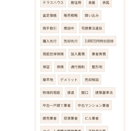
テラスハウス
居住用
長屋
承諾
査定価格
販売戦略
囲い込み
両手取引
商談中
宅建業法違反
購入先行
売却先行
3,000万円特別控除
瑕疵担保保険
加入義務
業者責務
保証
保険
通行掘削
整形地
旗竿地
デメリット
売却相談
物理的瑕疵
接道
間口
建築基準法
中古一戸建て業者
中古マンション業者
建売業者
投資業者
ビル業者
アパート専門の開発業者
不動産企画