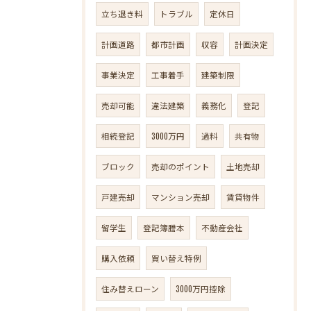
立ち退き料
トラブル
定休日
計画道路
都市計画
収容
計画決定
事業決定
工事着手
建築制限
売却可能
違法建築
義務化
登記
相続登記
3000万円
過料
共有物
ブロック
売却のポイント
土地売却
戸建売却
マンション売却
賃貸物件
留学生
登記簿謄本
不動産会社
購入依頼
買い替え特例
住み替えローン
3000万円控除