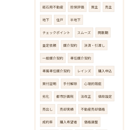
砥石用不動産
担保評価
買主
売主
地下
住戸
半地下
チェックポイント
スムーズ
閑散期
査定依頼
媒介契約
決済・引渡し
一般媒介契約
専任媒介契約
専属専任媒介契約
レインズ
購入申込
買付証明
手付解除
心理的瑕疵
劣化
都市計画税
法改正
値段設定
売出し
売却実績
不動産売却価格
成約率
購入希望者
価格調整