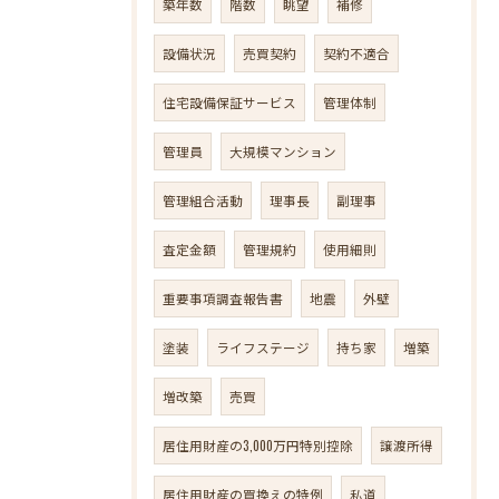
築年数
階数
眺望
補修
設備状況
売買契約
契約不適合
住宅設備保証サービス
管理体制
管理員
大規模マンション
管理組合活動
理事長
副理事
査定金額
管理規約
使用細則
重要事項調査報告書
地震
外壁
塗装
ライフステージ
持ち家
増築
増改築
売買
居住用財産の3,000万円特別控除
譲渡所得
居住用財産の買換えの特例
私道