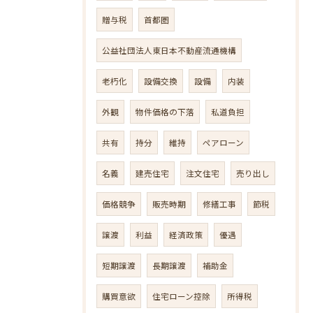
贈与税
首都圏
公益社団法人東日本不動産流通機構
老朽化
設備交換
設備
内装
外観
物件価格の下落
私道負担
共有
持分
維持
ペアローン
名義
建売住宅
注文住宅
売り出し
価格競争
販売時期
修繕工事
節税
譲渡
利益
経済政策
優遇
短期譲渡
長期譲渡
補助金
購買意欲
住宅ローン控除
所得税