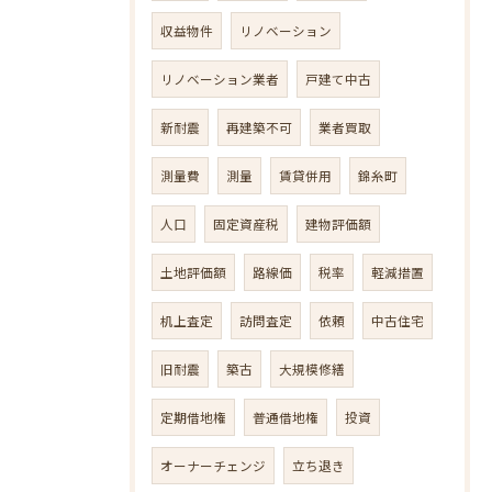
収益物件
リノベーション
リノベーション業者
戸建て中古
新耐震
再建築不可
業者買取
測量費
測量
賃貸併用
錦糸町
人口
固定資産税
建物評価額
土地評価額
路線価
税率
軽減措置
机上査定
訪問査定
依頼
中古住宅
旧耐震
築古
大規模修繕
定期借地権
普通借地権
投資
オーナーチェンジ
立ち退き