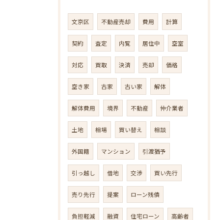
文京区
不動産売却
費用
計算
契約
査定
内覧
居住中
空室
対応
買取
決済
売却
価格
空き家
古家
古い家
解体
解体費用
境界
不動産
仲介業者
土地
相場
買い替え
相談
外国籍
マンション
引渡猶予
引っ越し
借地
交渉
買い先行
売り先行
提案
ローン残債
負担軽減
融資
住宅ローン
高齢者