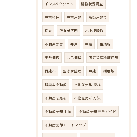
インスペクション
建物状況調査
中古物件
中古戸建
新築戸建て
検査
所有者不明
地中埋設物
不動産売買
井戸
手狭
相続税
実勢価格
公示価格
固定資産税評価額
再建不
空き家整理
戸建
播磨坂
播磨坂不動産
不動産売却 流れ
不動産を売る
不動産売却 方法
不動産売却 手順
不動産売却 完全ガイド
不動産売却 ロードマップ