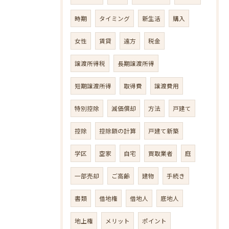
時期
タイミング
新生活
購入
女性
賃貸
遠方
税金
譲渡所得税
長期譲渡所得
短期譲渡所得
取得費
譲渡費用
特別控除
減価償却
方法
戸建て
控除
控除額の計算
戸建て新築
学区
空家
自宅
買取業者
庭
一部売却
ご高齢
建物
手続き
書類
借地権
借地人
底地人
地上権
メリット
ポイント