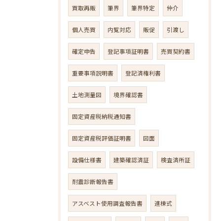
買取再販
筆界
筆界特定
仲介
個人売買
内覧対応
販促
引渡し
確定申告
登記事項証明書
売買契約書
重要事項説明書
登記済権利書
土地測量図
境界確認書
固定資産税納税通知書
固定資産税評価証明書
図面
設備仕様書
建築確認済証
検査済所証
耐震診断報告書
アスベスト使用調査報告書
連棟式