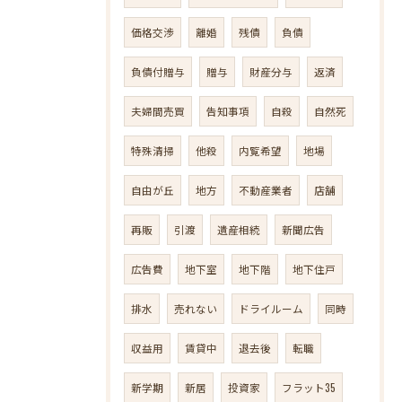
価格交渉
離婚
残債
負債
負債付贈与
贈与
財産分与
返済
夫婦間売買
告知事項
自殺
自然死
特殊清掃
他殺
内覧希望
地場
自由が丘
地方
不動産業者
店舗
再販
引渡
遺産相続
新聞広告
広告費
地下室
地下階
地下住戸
排水
売れない
ドライルーム
同時
収益用
賃貸中
退去後
転職
新学期
新居
投資家
フラット35