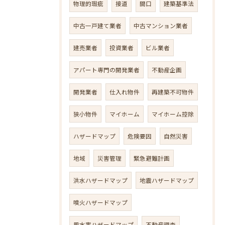
物理的瑕疵
接道
間口
建築基準法
中古一戸建て業者
中古マンション業者
建売業者
投資業者
ビル業者
アパート専門の開発業者
不動産企画
開発業者
仕入れ物件
再建築不可物件
狭小物件
マイホーム
マイホーム控除
ハザードマップ
危険要因
自然災害
地域
災害管理
緊急避難計画
洪水ハザードマップ
地震ハザードマップ
噴火ハザードマップ
風水害ハザードマップ
不動産調査