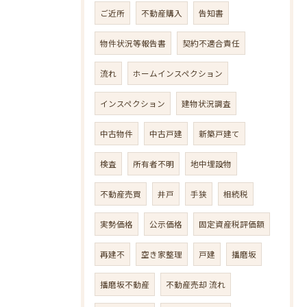
ご近所
不動産購入
告知書
物件状況等報告書
契約不適合責任
流れ
ホームインスペクション
インスペクション
建物状況調査
中古物件
中古戸建
新築戸建て
検査
所有者不明
地中埋設物
不動産売買
井戸
手狭
相続税
実勢価格
公示価格
固定資産税評価額
再建不
空き家整理
戸建
播磨坂
播磨坂不動産
不動産売却 流れ