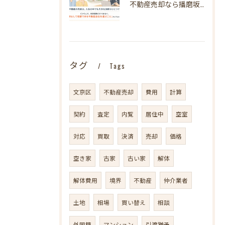
不動産売却なら播磨坂不動産へ！文京区の不動産売却を地域密着でサポート
タグ
Tags
文京区
不動産売却
費用
計算
契約
査定
内覧
居住中
空室
対応
買取
決済
売却
価格
空き家
古家
古い家
解体
解体費用
境界
不動産
仲介業者
土地
相場
買い替え
相談
外国籍
マンション
引渡猶予