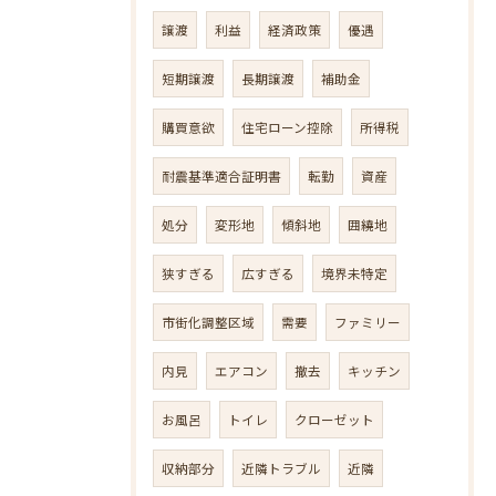
譲渡
利益
経済政策
優遇
短期譲渡
長期譲渡
補助金
購買意欲
住宅ローン控除
所得税
耐震基準適合証明書
転勤
資産
処分
変形地
傾斜地
囲繞地
狭すぎる
広すぎる
境界未特定
市街化調整区域
需要
ファミリー
内見
エアコン
撤去
キッチン
お風呂
トイレ
クローゼット
収納部分
近隣トラブル
近隣