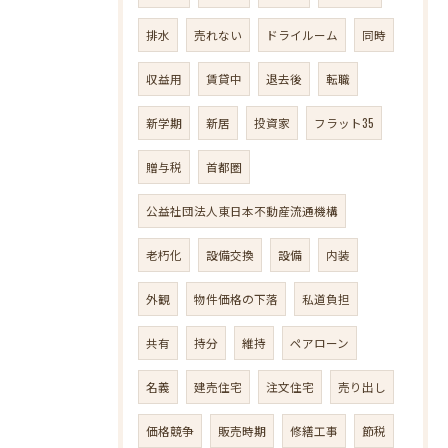
排水
売れない
ドライルーム
同時
収益用
賃貸中
退去後
転職
新学期
新居
投資家
フラット35
贈与税
首都圏
公益社団法人東日本不動産流通機構
老朽化
設備交換
設備
内装
外観
物件価格の下落
私道負担
共有
持分
維持
ペアローン
名義
建売住宅
注文住宅
売り出し
価格競争
販売時期
修繕工事
節税