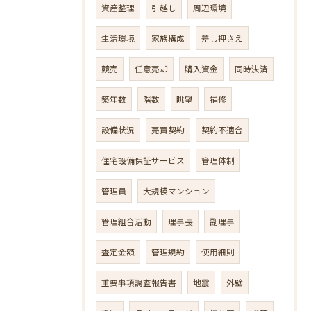
資産整理
引越し
周辺環境
生活環境
家族構成
差し押さえ
競売
任意売却
購入資金
同時決済
築年数
階数
眺望
補修
設備状況
売買契約
契約不適合
住宅設備保証サービス
管理体制
管理員
大規模マンション
管理組合活動
理事長
副理事
査定金額
管理規約
使用細則
重要事項調査報告書
地震
外壁