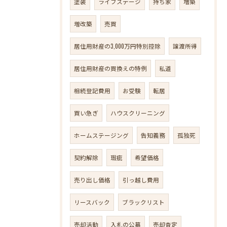
塗装
ライフステージ
持ち家
増築
増改築
売買
居住用財産の3,000万円特別控除
譲渡所得
居住用財産の買換えの特例
私道
相続登記費用
お受験
転居
買い急ぎ
ハウスクリーニング
ホームステージング
告知義務
孤独死
契約解除
瑕疵
希望価格
売り出し価格
引っ越し費用
リースバック
ブラックリスト
売却活動
入札の公募
売却査定