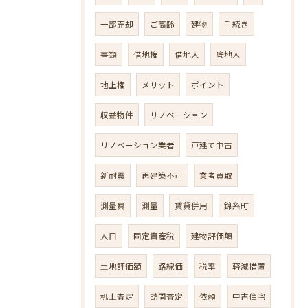
一部売却
ご高齢
建物
手続き
書類
借地権
借地人
底地人
地上権
メリット
ポイント
収益物件
リノベーション
リノベーション業者
戸建て中古
新耐震
再建築不可
業者買取
測量費
測量
賃貸併用
錦糸町
人口
固定資産税
建物評価額
土地評価額
路線価
税率
軽減措置
机上査定
訪問査定
依頼
中古住宅