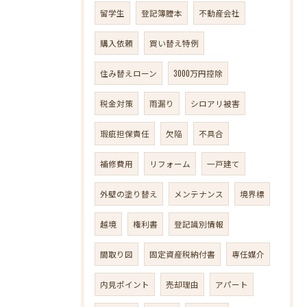
留学生
登記簿謄本
不動産会社
購入依頼
買い替え特例
住み替えローン
3000万円控除
税金対策
雨漏り
シロアリ被害
瑕疵担保責任
欠陥
不具合
補修費用
リフォーム
一戸建て
外壁の塗り替え
メンテナンス
境界標
越境
権利書
登記識別情報
間取り図
固定資産税納付書
専任媒介
内見ポイント
売却理由
アパート