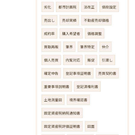
劣化
都市計画税
法改正
値段設定
売出し
売却実績
不動産売却価格
成約率
購入希望者
価格調整
買取再販
筆界
筆界特定
仲介
個人売買
内覧対応
販促
引渡し
確定申告
登記事項証明書
売買契約書
重要事項説明書
登記済権利書
土地測量図
境界確認書
固定資産税納税通知書
固定資産税評価証明書
図面