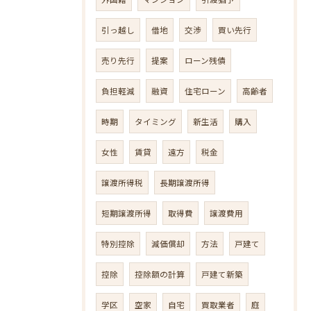
引っ越し
借地
交渉
買い先行
売り先行
提案
ローン残債
負担軽減
融資
住宅ローン
高齢者
時期
タイミング
新生活
購入
女性
賃貸
遠方
税金
譲渡所得税
長期譲渡所得
短期譲渡所得
取得費
譲渡費用
特別控除
減価償却
方法
戸建て
控除
控除額の計算
戸建て新築
学区
空家
自宅
買取業者
庭