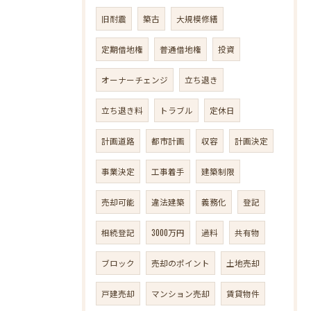
旧耐震
築古
大規模修繕
定期借地権
普通借地権
投資
オーナーチェンジ
立ち退き
立ち退き料
トラブル
定休日
計画道路
都市計画
収容
計画決定
事業決定
工事着手
建築制限
売却可能
違法建築
義務化
登記
相続登記
3000万円
過料
共有物
ブロック
売却のポイント
土地売却
戸建売却
マンション売却
賃貸物件