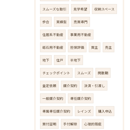
スムーズな取引
見学希望
収納スペース
歩合
実績型
売買専門
住居系不動産
事業用不動産
砥石用不動産
担保評価
買主
売主
地下
住戸
半地下
チェックポイント
スムーズ
閑散期
査定依頼
媒介契約
決済・引渡し
一般媒介契約
専任媒介契約
専属専任媒介契約
レインズ
購入申込
買付証明
手付解除
心理的瑕疵