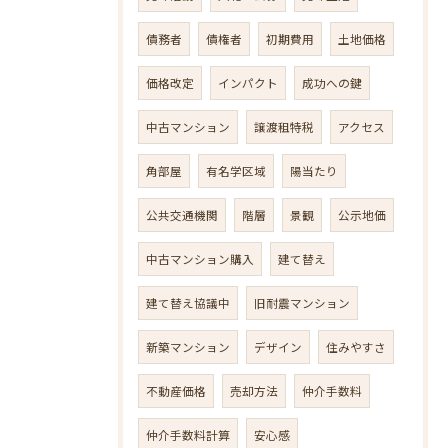
債務者
債権者
初期費用
土地価格
価格改定
インパクト
成功への鍵
中古マンション
譲渡租特税
アクセス
角部屋
有名学区域
陽当たり
公共交通機関
階層
景観
公示地価
中古マンション購入
建て替え
建て替え協議中
旧耐震マンション
新築マンション
デザイン
住みやすさ
不動産価格
売却方法
仲介手数料
仲介手数料計算
安心感