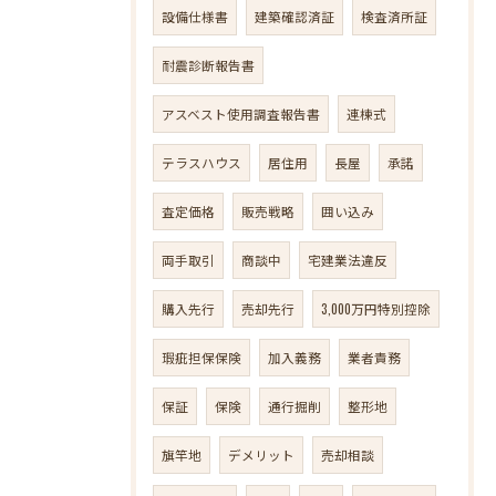
設備仕様書
建築確認済証
検査済所証
耐震診断報告書
アスベスト使用調査報告書
連棟式
テラスハウス
居住用
長屋
承諾
査定価格
販売戦略
囲い込み
両手取引
商談中
宅建業法違反
購入先行
売却先行
3,000万円特別控除
瑕疵担保保険
加入義務
業者責務
保証
保険
通行掘削
整形地
旗竿地
デメリット
売却相談