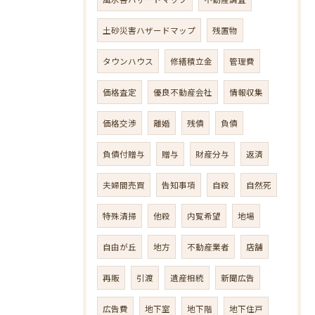
土砂災害ハザードマップ
残置物
タウンハウス
修繕積立金
管理費
価格査定
優良不動産会社
情報収集
価格交渉
離婚
残債
負債
負債付贈与
贈与
財産分与
返済
夫婦間売買
告知事項
自殺
自然死
特殊清掃
他殺
内覧希望
地場
自由が丘
地方
不動産業者
店舗
再販
引渡
遺産相続
新聞広告
広告費
地下室
地下階
地下住戸