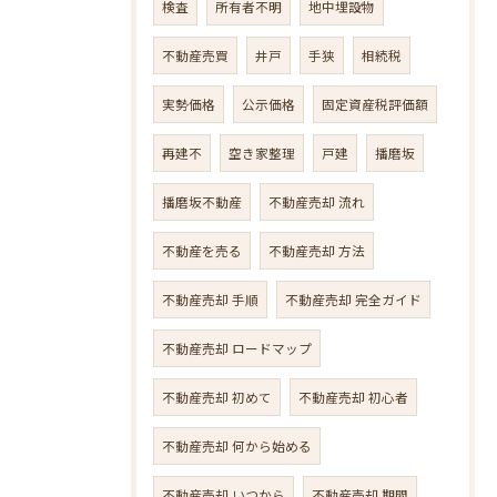
検査
所有者不明
地中埋設物
不動産売買
井戸
手狭
相続税
実勢価格
公示価格
固定資産税評価額
再建不
空き家整理
戸建
播磨坂
播磨坂不動産
不動産売却 流れ
不動産を売る
不動産売却 方法
不動産売却 手順
不動産売却 完全ガイド
不動産売却 ロードマップ
不動産売却 初めて
不動産売却 初心者
不動産売却 何から始める
不動産売却 いつから
不動産売却 期間