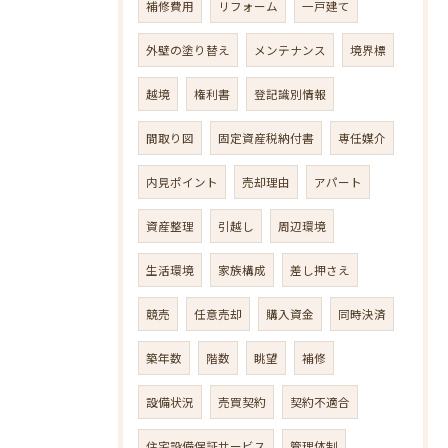
補修費用
リフォーム
一戸建て
外壁の塗り替え
メンテナンス
境界標
越境
権利書
登記識別情報
間取り図
固定資産税納付書
専任媒介
内見ポイント
売却理由
アパート
資産整理
引越し
周辺環境
生活環境
家族構成
差し押さえ
競売
任意売却
購入資金
同時決済
築年数
階数
眺望
補修
設備状況
売買契約
契約不適合
住宅設備保証サービス
管理体制