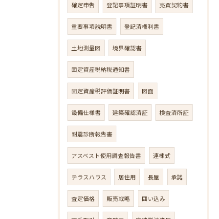
確定申告
登記事項証明書
売買契約書
重要事項説明書
登記済権利書
土地測量図
境界確認書
固定資産税納税通知書
固定資産税評価証明書
図面
設備仕様書
建築確認済証
検査済所証
耐震診断報告書
アスベスト使用調査報告書
連棟式
テラスハウス
居住用
長屋
承諾
査定価格
販売戦略
囲い込み