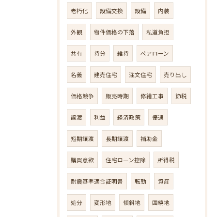
老朽化
設備交換
設備
内装
外観
物件価格の下落
私道負担
共有
持分
維持
ペアローン
名義
建売住宅
注文住宅
売り出し
価格競争
販売時期
修繕工事
節税
譲渡
利益
経済政策
優遇
短期譲渡
長期譲渡
補助金
購買意欲
住宅ローン控除
所得税
耐震基準適合証明書
転勤
資産
処分
変形地
傾斜地
囲繞地