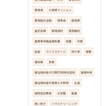
管理員
大規模マンション
管理組合活動
理事長
副理事
査定金額
管理規約
使用細則
重要事項調査報告書
地震
外壁
塗装
ライフステージ
持ち家
増築
増改築
売買
居住用財産の3,000万円特別控除
譲渡所得
居住用財産の買換えの特例
私道
相続登記費用
お受験
転居
買い急ぎ
ハウスクリーニング