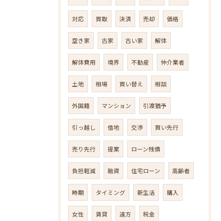
対応
買取
決済
売却
価格
空き家
古家
古い家
解体
解体費用
境界
不動産
仲介業者
土地
相場
買い替え
相談
外国籍
マンション
引渡猶予
引っ越し
借地
交渉
買い先行
売り先行
提案
ローン残債
負担軽減
融資
住宅ローン
高齢者
時期
タイミング
新生活
購入
女性
賃貸
遠方
税金