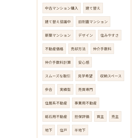
中古マンション購入
建て替え
建て替え協議中
旧耐震マンション
新築マンション
デザイン
住みやすさ
不動産価格
売却方法
仲介手数料
仲介手数料計算
安心感
スムーズな取引
見学希望
収納スペース
歩合
実績型
売買専門
住居系不動産
事業用不動産
砥石用不動産
担保評価
買主
売主
地下
住戸
半地下