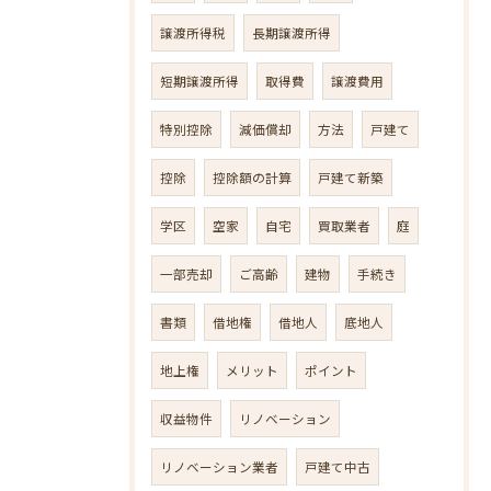
譲渡所得税
長期譲渡所得
短期譲渡所得
取得費
譲渡費用
特別控除
減価償却
方法
戸建て
控除
控除額の計算
戸建て新築
学区
空家
自宅
買取業者
庭
一部売却
ご高齢
建物
手続き
書類
借地権
借地人
底地人
地上権
メリット
ポイント
収益物件
リノベーション
リノベーション業者
戸建て中古