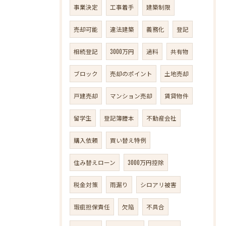
事業決定
工事着手
建築制限
売却可能
違法建築
義務化
登記
相続登記
3000万円
過料
共有物
ブロック
売却のポイント
土地売却
戸建売却
マンション売却
賃貸物件
留学生
登記簿謄本
不動産会社
購入依頼
買い替え特例
住み替えローン
3000万円控除
税金対策
雨漏り
シロアリ被害
瑕疵担保責任
欠陥
不具合