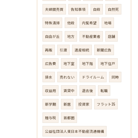
夫婦間売買
告知事項
自殺
自然死
特殊清掃
他殺
内覧希望
地場
自由が丘
地方
不動産業者
店舗
再販
引渡
遺産相続
新聞広告
広告費
地下室
地下階
地下住戸
排水
売れない
ドライルーム
同時
収益用
賃貸中
退去後
転職
新学期
新居
投資家
フラット35
贈与税
首都圏
公益社団法人東日本不動産流通機構