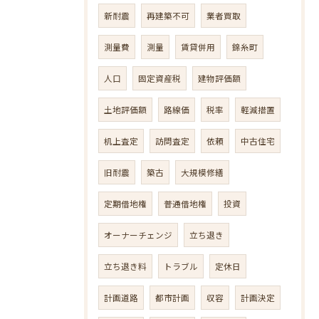
新耐震
再建築不可
業者買取
測量費
測量
賃貸併用
錦糸町
人口
固定資産税
建物評価額
土地評価額
路線価
税率
軽減措置
机上査定
訪問査定
依頼
中古住宅
旧耐震
築古
大規模修繕
定期借地権
普通借地権
投資
オーナーチェンジ
立ち退き
立ち退き料
トラブル
定休日
計画道路
都市計画
収容
計画決定