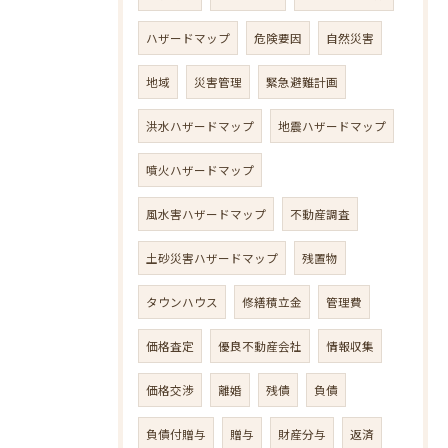
ハザードマップ
危険要因
自然災害
地域
災害管理
緊急避難計画
洪水ハザードマップ
地震ハザードマップ
噴火ハザードマップ
風水害ハザードマップ
不動産調査
土砂災害ハザードマップ
残置物
タウンハウス
修繕積立金
管理費
価格査定
優良不動産会社
情報収集
価格交渉
離婚
残債
負債
負債付贈与
贈与
財産分与
返済