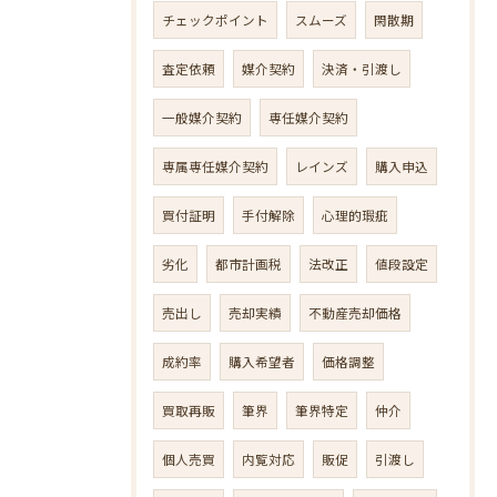
チェックポイント
スムーズ
閑散期
査定依頼
媒介契約
決済・引渡し
一般媒介契約
専任媒介契約
専属専任媒介契約
レインズ
購入申込
買付証明
手付解除
心理的瑕疵
劣化
都市計画税
法改正
値段設定
売出し
売却実績
不動産売却価格
成約率
購入希望者
価格調整
買取再販
筆界
筆界特定
仲介
個人売買
内覧対応
販促
引渡し