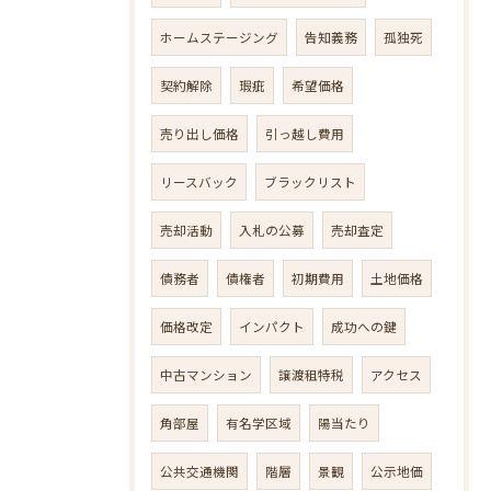
ホームステージング
告知義務
孤独死
契約解除
瑕疵
希望価格
売り出し価格
引っ越し費用
リースバック
ブラックリスト
売却活動
入札の公募
売却査定
債務者
債権者
初期費用
土地価格
価格改定
インパクト
成功への鍵
中古マンション
譲渡租特税
アクセス
角部屋
有名学区域
陽当たり
公共交通機関
階層
景観
公示地価