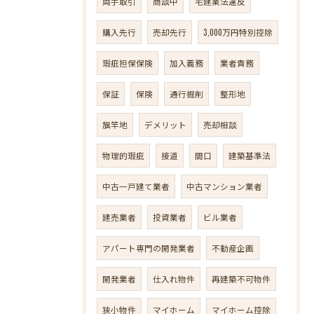
両手取引
商談中
宅建業法違反
購入先行
売却先行
3,000万円特別控除
瑕疵担保保険
加入義務
業者責務
保証
保険
通行掘削
整形地
旗竿地
デメリット
売却相談
物理的瑕疵
接道
間口
建築基準法
中古一戸建て業者
中古マンション業者
建売業者
投資業者
ビル業者
アパート専門の開発業者
不動産企画
開発業者
仕入れ物件
再建築不可物件
狭小物件
マイホーム
マイホーム控除