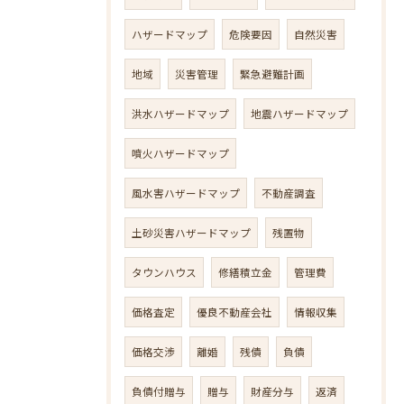
ハザードマップ
危険要因
自然災害
地域
災害管理
緊急避難計画
洪水ハザードマップ
地震ハザードマップ
噴火ハザードマップ
風水害ハザードマップ
不動産調査
土砂災害ハザードマップ
残置物
タウンハウス
修繕積立金
管理費
価格査定
優良不動産会社
情報収集
価格交渉
離婚
残債
負債
負債付贈与
贈与
財産分与
返済