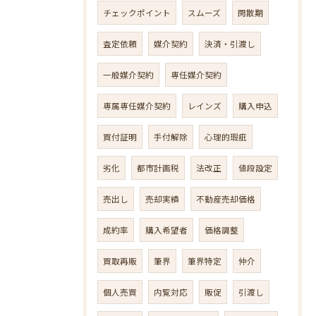
チェックポイント
スムーズ
閑散期
査定依頼
媒介契約
決済・引渡し
一般媒介契約
専任媒介契約
専属専任媒介契約
レインズ
購入申込
買付証明
手付解除
心理的瑕疵
劣化
都市計画税
法改正
値段設定
売出し
売却実績
不動産売却価格
成約率
購入希望者
価格調整
買取再販
筆界
筆界特定
仲介
個人売買
内覧対応
販促
引渡し