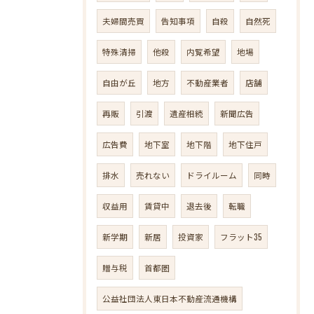
夫婦間売買
告知事項
自殺
自然死
特殊清掃
他殺
内覧希望
地場
自由が丘
地方
不動産業者
店舗
再販
引渡
遺産相続
新聞広告
広告費
地下室
地下階
地下住戸
排水
売れない
ドライルーム
同時
収益用
賃貸中
退去後
転職
新学期
新居
投資家
フラット35
贈与税
首都圏
公益社団法人東日本不動産流通機構