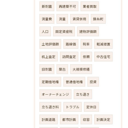
新耐震
再建築不可
業者買取
測量費
測量
賃貸併用
錦糸町
人口
固定資産税
建物評価額
土地評価額
路線価
税率
軽減措置
机上査定
訪問査定
依頼
中古住宅
旧耐震
築古
大規模修繕
定期借地権
普通借地権
投資
オーナーチェンジ
立ち退き
立ち退き料
トラブル
定休日
計画道路
都市計画
収容
計画決定