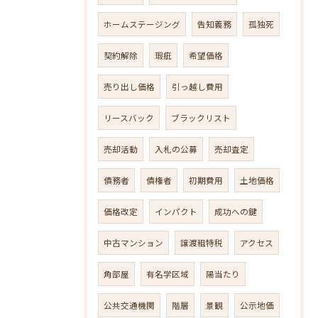
ホームステージング
告知義務
孤独死
契約解除
瑕疵
希望価格
売り出し価格
引っ越し費用
リースバック
ブラックリスト
売却活動
入札の公募
売却査定
債務者
債権者
初期費用
土地価格
価格改定
インパクト
成功への鍵
中古マンション
譲渡租特税
アクセス
角部屋
有名学区域
陽当たり
公共交通機関
階層
景観
公示地価