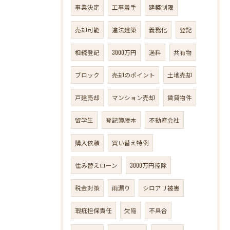
事業決定
工事着手
建築制限
売却可能
違法建築
義務化
登記
相続登記
3000万円
過料
共有物
ブロック
売却のポイント
土地売却
戸建売却
マンション売却
賃貸物件
留学生
登記簿謄本
不動産会社
購入依頼
買い替え特例
住み替えローン
3000万円控除
税金対策
雨漏り
シロアリ被害
瑕疵担保責任
欠陥
不具合