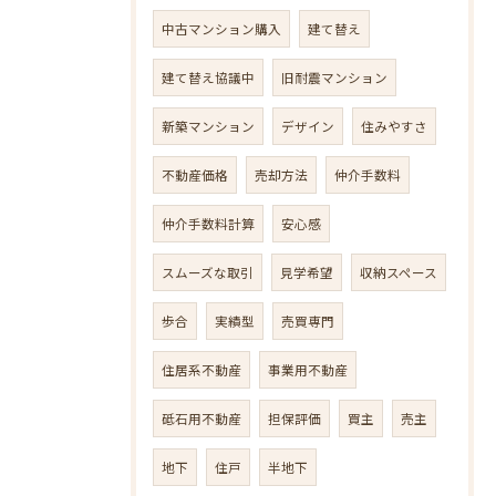
中古マンション購入
建て替え
建て替え協議中
旧耐震マンション
新築マンション
デザイン
住みやすさ
不動産価格
売却方法
仲介手数料
仲介手数料計算
安心感
スムーズな取引
見学希望
収納スペース
歩合
実績型
売買専門
住居系不動産
事業用不動産
砥石用不動産
担保評価
買主
売主
地下
住戸
半地下