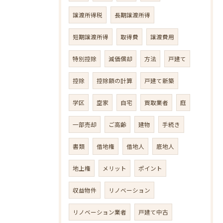
譲渡所得税
長期譲渡所得
短期譲渡所得
取得費
譲渡費用
特別控除
減価償却
方法
戸建て
控除
控除額の計算
戸建て新築
学区
空家
自宅
買取業者
庭
一部売却
ご高齢
建物
手続き
書類
借地権
借地人
底地人
地上権
メリット
ポイント
収益物件
リノベーション
リノベーション業者
戸建て中古