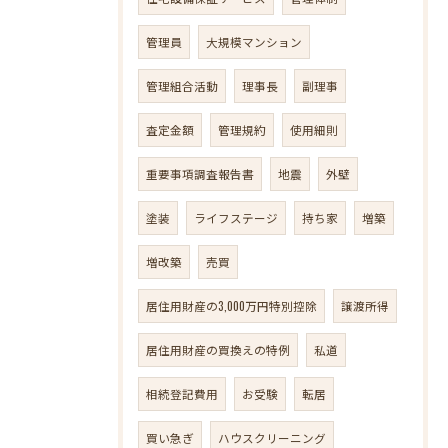
管理員
大規模マンション
管理組合活動
理事長
副理事
査定金額
管理規約
使用細則
重要事項調査報告書
地震
外壁
塗装
ライフステージ
持ち家
増築
増改築
売買
居住用財産の3,000万円特別控除
譲渡所得
居住用財産の買換えの特例
私道
相続登記費用
お受験
転居
買い急ぎ
ハウスクリーニング