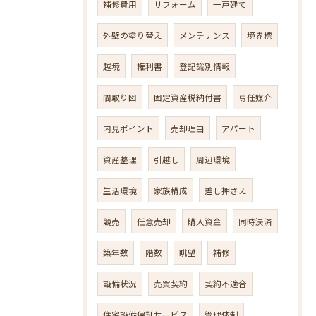
補修費用
リフォーム
一戸建て
外壁の塗り替え
メンテナンス
境界標
越境
権利書
登記識別情報
間取り図
固定資産税納付書
専任媒介
内見ポイント
売却理由
アパート
資産整理
引越し
周辺環境
生活環境
家族構成
差し押さえ
競売
任意売却
購入資金
同時決済
築年数
階数
眺望
補修
設備状況
売買契約
契約不適合
住宅設備保証サービス
管理体制