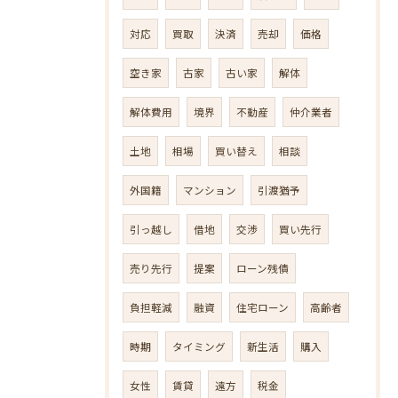
対応
買取
決済
売却
価格
空き家
古家
古い家
解体
解体費用
境界
不動産
仲介業者
土地
相場
買い替え
相談
外国籍
マンション
引渡猶予
引っ越し
借地
交渉
買い先行
売り先行
提案
ローン残債
負担軽減
融資
住宅ローン
高齢者
時期
タイミング
新生活
購入
女性
賃貸
遠方
税金