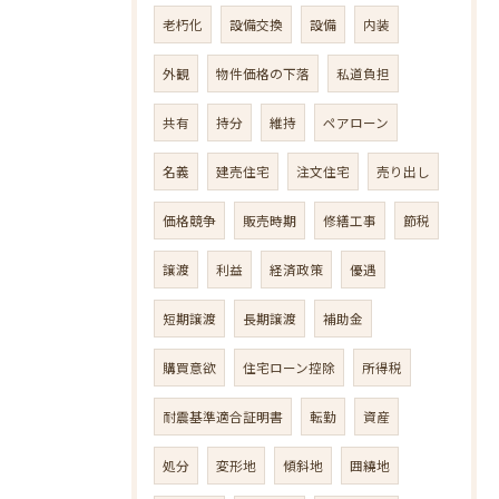
老朽化
設備交換
設備
内装
外観
物件価格の下落
私道負担
共有
持分
維持
ペアローン
名義
建売住宅
注文住宅
売り出し
価格競争
販売時期
修繕工事
節税
譲渡
利益
経済政策
優遇
短期譲渡
長期譲渡
補助金
購買意欲
住宅ローン控除
所得税
耐震基準適合証明書
転勤
資産
処分
変形地
傾斜地
囲繞地