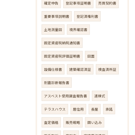
確定申告
登記事項証明書
売買契約書
重要事項説明書
登記済権利書
土地測量図
境界確認書
固定資産税納税通知書
固定資産税評価証明書
図面
設備仕様書
建築確認済証
検査済所証
耐震診断報告書
アスベスト使用調査報告書
連棟式
テラスハウス
居住用
長屋
承諾
査定価格
販売戦略
囲い込み