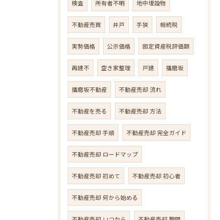
検査
所有者不明
地中埋設物
不動産売買
井戸
手狭
相続税
実勢価格
公示価格
固定資産税評価額
再建不
空き家整理
戸建
播磨坂
播磨坂不動産
不動産売却 流れ
不動産を売る
不動産売却 方法
不動産売却 手順
不動産売却 完全ガイド
不動産売却 ロードマップ
不動産売却 初めて
不動産売却 初心者
不動産売却 何から始める
不動産売却 いつから
不動産売却 期間