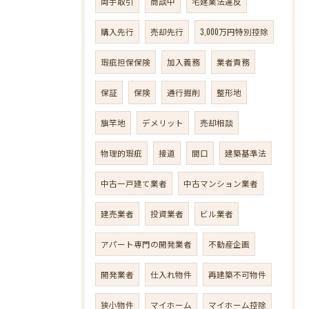
両手取引
商談中
宅建業法違反
購入先行
売却先行
3,000万円特別控除
瑕疵担保保険
加入義務
業者責務
保証
保険
通行掘削
整形地
旗竿地
デメリット
売却相談
物理的瑕疵
接道
間口
建築基準法
中古一戸建て業者
中古マンション業者
建売業者
投資業者
ビル業者
アパート専門の開発業者
不動産企画
開発業者
仕入れ物件
再建築不可物件
狭小物件
マイホーム
マイホーム控除