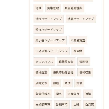
地域
災害管理
緊急避難計画
洪水ハザードマップ
地震ハザードマップ
噴火ハザードマップ
風水害ハザードマップ
不動産調査
土砂災害ハザードマップ
残置物
タウンハウス
修繕積立金
管理費
価格査定
優良不動産会社
情報収集
価格交渉
離婚
残債
負債
負債付贈与
贈与
財産分与
返済
夫婦間売買
告知事項
自殺
自然死