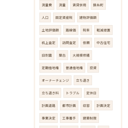
測量費
測量
賃貸併用
錦糸町
人口
固定資産税
建物評価額
土地評価額
路線価
税率
軽減措置
机上査定
訪問査定
依頼
中古住宅
旧耐震
築古
大規模修繕
定期借地権
普通借地権
投資
オーナーチェンジ
立ち退き
立ち退き料
トラブル
定休日
計画道路
都市計画
収容
計画決定
事業決定
工事着手
建築制限