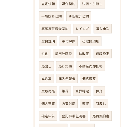
査定依頼
媒介契約
決済・引渡し
一般媒介契約
専任媒介契約
専属専任媒介契約
レインズ
購入申込
買付証明
手付解除
心理的瑕疵
劣化
都市計画税
法改正
値段設定
売出し
売却実績
不動産売却価格
成約率
購入希望者
価格調整
買取再販
筆界
筆界特定
仲介
個人売買
内覧対応
販促
引渡し
確定申告
登記事項証明書
売買契約書