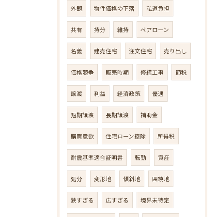
外観
物件価格の下落
私道負担
共有
持分
維持
ペアローン
名義
建売住宅
注文住宅
売り出し
価格競争
販売時期
修繕工事
節税
譲渡
利益
経済政策
優遇
短期譲渡
長期譲渡
補助金
購買意欲
住宅ローン控除
所得税
耐震基準適合証明書
転勤
資産
処分
変形地
傾斜地
囲繞地
狭すぎる
広すぎる
境界未特定