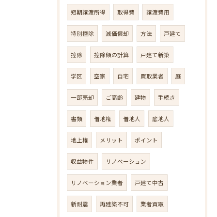
短期譲渡所得
取得費
譲渡費用
特別控除
減価償却
方法
戸建て
控除
控除額の計算
戸建て新築
学区
空家
自宅
買取業者
庭
一部売却
ご高齢
建物
手続き
書類
借地権
借地人
底地人
地上権
メリット
ポイント
収益物件
リノベーション
リノベーション業者
戸建て中古
新耐震
再建築不可
業者買取