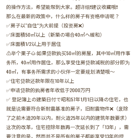
的操作方法，希望能帮到大家。超详细❗建议收藏哦❗
那么在最新的政策中，什么样的房子有资格申请呢？
✅房子以“自住”为大前提（投资房❌）
✅床面積50㎡以上（新築の場合40㎡ヘ緩和）
✅床面積1/2以上用于居住
⚠️举个栗子🌰:如果贷款购买50㎡的房屋，其中10㎡用作事
务所，40㎡用作居住，那么享受住房贷款减税的部分即为
40㎡，有事务所需求的小伙伴一定要规划清楚哦～
✅住宅贷款还款年限在10年以上
✅申请贷款的购房者年收低于2000万円
✅ 登記簿上の建築日付で昭和57年1月1日以降の住宅，也
就是说需要符合新耐震基准的房子，旧耐震物件❌（废除
了之前木造20年以内，耐火造25年以内的建筑年数要求）
这次的改革，住宅控除年数再一次延长到了「13年」，需
要注意的是，然而并不是所有的房子都能享受13年的控