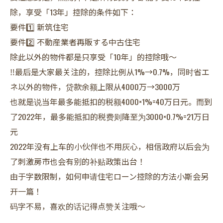
除，享受「13年」控除的条件如下：
要件1️⃣ 新筑住宅
要件2️⃣ 不動産業者再販する中古住宅
除此以外的物件都是只享受「10年」的控除哦～
‼️最后是大家最关注的，控除比例从1%→0.7%，同时省エ
ネ以外的物件，贷款余额上限从4000万→3000万
也就是说当年最多能抵扣的税额4000×1%=40万日元。而到
了2022年，最多能抵扣的税费则降至为3000×0.7%=21万日
元
2022年没有上车的小伙伴也不用灰心，相信政府以后会为
了刺激房市也会有别的补贴政策出台！
由于字数限制，如何申请住宅ローン控除的方法小斯会另
开一篇！
码字不易，喜欢的话记得点赞关注哦～