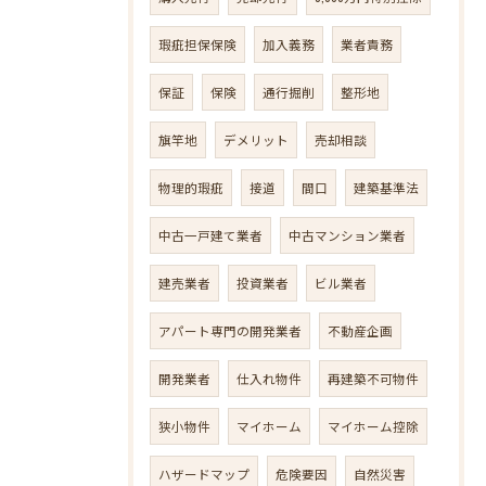
瑕疵担保保険
加入義務
業者責務
保証
保険
通行掘削
整形地
旗竿地
デメリット
売却相談
物理的瑕疵
接道
間口
建築基準法
中古一戸建て業者
中古マンション業者
建売業者
投資業者
ビル業者
アパート専門の開発業者
不動産企画
開発業者
仕入れ物件
再建築不可物件
狭小物件
マイホーム
マイホーム控除
ハザードマップ
危険要因
自然災害