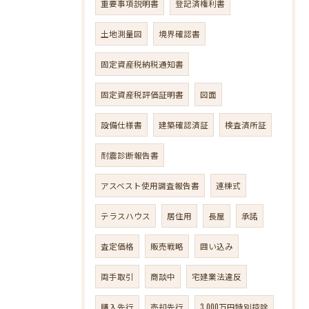
重要事項説明書
登記済権利書
土地測量図
境界確認書
固定資産税納税通知書
固定資産税評価証明書
図面
設備仕様書
建築確認済証
検査済所証
耐震診断報告書
アスベスト使用調査報告書
連棟式
テラスハウス
居住用
長屋
承諾
査定価格
販売戦略
囲い込み
両手取引
商談中
宅建業法違反
購入先行
売却先行
3,000万円特別控除