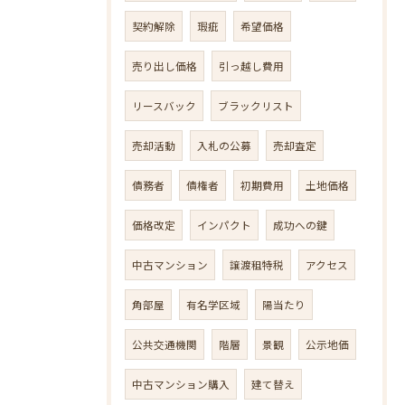
契約解除
瑕疵
希望価格
売り出し価格
引っ越し費用
リースバック
ブラックリスト
売却活動
入札の公募
売却査定
債務者
債権者
初期費用
土地価格
価格改定
インパクト
成功への鍵
中古マンション
譲渡租特税
アクセス
角部屋
有名学区域
陽当たり
公共交通機関
階層
景観
公示地価
中古マンション購入
建て替え