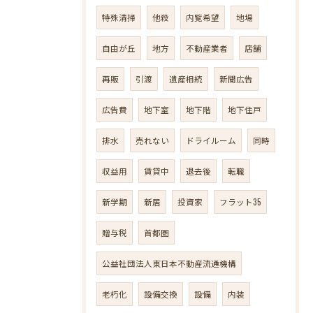
特殊清掃
他殺
内覧希望
地場
自由が丘
地方
不動産業者
店舗
再販
引渡
遺産相続
新聞広告
広告費
地下室
地下階
地下住戸
排水
売れない
ドライルーム
同時
収益用
賃貸中
退去後
転職
新学期
新居
投資家
フラット35
贈与税
首都圏
公益社団法人東日本不動産流通機構
老朽化
設備交換
設備
内装