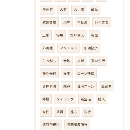
空き家
古家
古い家
解体
解体費用
境界
不動産
仲介業者
土地
相場
買い替え
相談
外国籍
マンション
引渡猶予
引っ越し
借地
交渉
買い先行
売り先行
提案
ローン残債
負担軽減
融資
住宅ローン
高齢者
時期
タイミング
新生活
購入
女性
賃貸
遠方
税金
譲渡所得税
長期譲渡所得