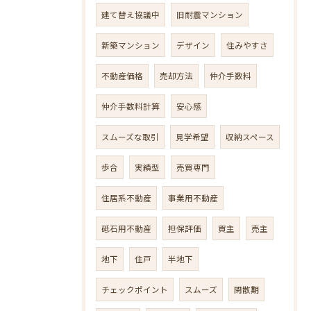
建て替え協議中
旧耐震マンション
新築マンション
デザイン
住みやすさ
不動産価格
売却方法
仲介手数料
仲介手数料計算
安心感
スムーズな取引
見学希望
収納スペース
歩合
実績型
売買専門
住居系不動産
事業用不動産
砥石用不動産
担保評価
買主
売主
地下
住戸
半地下
チェックポイント
スムーズ
閑散期