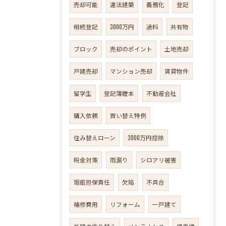
売却可能
違法建築
義務化
登記
相続登記
3000万円
過料
共有物
ブロック
売却のポイント
土地売却
戸建売却
マンション売却
賃貸物件
留学生
登記簿謄本
不動産会社
購入依頼
買い替え特例
住み替えローン
3000万円控除
税金対策
雨漏り
シロアリ被害
瑕疵担保責任
欠陥
不具合
補修費用
リフォーム
一戸建て