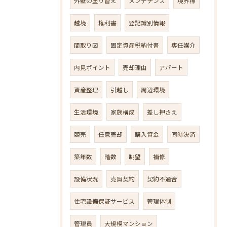
外壁の塗り替え
メンテナンス
境界標
越境
権利書
登記識別情報
間取り図
固定資産税納付書
専任媒介
内見ポイント
売却理由
アパート
資産整理
引越し
周辺環境
生活環境
家族構成
差し押さえ
競売
任意売却
購入資金
同時決済
築年数
階数
眺望
補修
設備状況
売買契約
契約不適合
住宅設備保証サービス
管理体制
管理員
大規模マンション