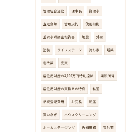
管理組合活動
理事長
副理事
査定金額
管理規約
使用細則
重要事項調査報告書
地震
外壁
塗装
ライフステージ
持ち家
増築
増改築
売買
居住用財産の3,000万円特別控除
譲渡所得
居住用財産の買換えの特例
私道
相続登記費用
お受験
転居
買い急ぎ
ハウスクリーニング
ホームステージング
告知義務
孤独死