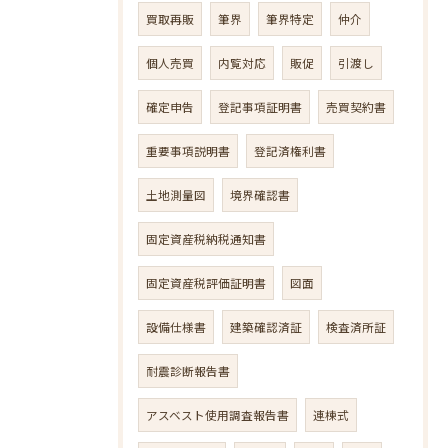
買取再販
筆界
筆界特定
仲介
個人売買
内覧対応
販促
引渡し
確定申告
登記事項証明書
売買契約書
重要事項説明書
登記済権利書
土地測量図
境界確認書
固定資産税納税通知書
固定資産税評価証明書
図面
設備仕様書
建築確認済証
検査済所証
耐震診断報告書
アスベスト使用調査報告書
連棟式