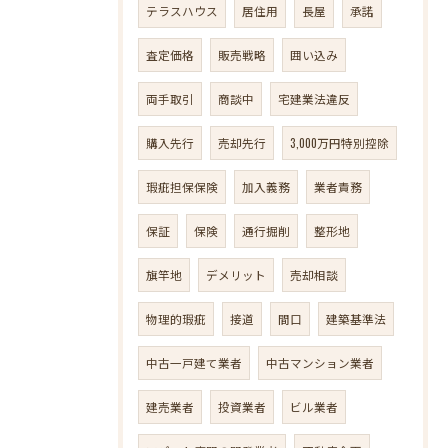
テラスハウス
居住用
長屋
承諾
査定価格
販売戦略
囲い込み
両手取引
商談中
宅建業法違反
購入先行
売却先行
3,000万円特別控除
瑕疵担保保険
加入義務
業者責務
保証
保険
通行掘削
整形地
旗竿地
デメリット
売却相談
物理的瑕疵
接道
間口
建築基準法
中古一戸建て業者
中古マンション業者
建売業者
投資業者
ビル業者