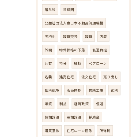
贈与税
首都圏
公益社団法人東日本不動産流通機構
老朽化
設備交換
設備
内装
外観
物件価格の下落
私道負担
共有
持分
維持
ペアローン
名義
建売住宅
注文住宅
売り出し
価格競争
販売時期
修繕工事
節税
譲渡
利益
経済政策
優遇
短期譲渡
長期譲渡
補助金
購買意欲
住宅ローン控除
所得税