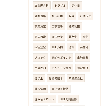
立ち退き料
トラブル
定休日
計画道路
都市計画
収容
計画決定
事業決定
工事着手
建築制限
売却可能
違法建築
義務化
登記
相続登記
3000万円
過料
共有物
ブロック
売却のポイント
土地売却
戸建売却
マンション売却
賃貸物件
留学生
登記簿謄本
不動産会社
購入依頼
買い替え特例
住み替えローン
3000万円控除