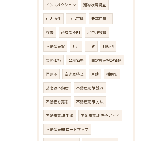
インスペクション
建物状況調査
中古物件
中古戸建
新築戸建て
検査
所有者不明
地中埋設物
不動産売買
井戸
手狭
相続税
実勢価格
公示価格
固定資産税評価額
再建不
空き家整理
戸建
播磨坂
播磨坂不動産
不動産売却 流れ
不動産を売る
不動産売却 方法
不動産売却 手順
不動産売却 完全ガイド
不動産売却 ロードマップ