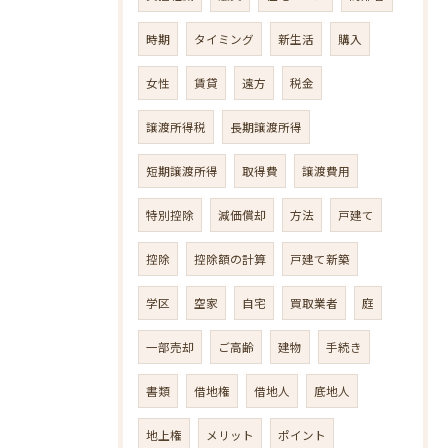
時期
タイミング
新生活
購入
女性
賃貸
遠方
税金
譲渡所得税
長期譲渡所得
短期譲渡所得
取得費
譲渡費用
特別控除
減価償却
方法
戸建て
控除
控除額の計算
戸建て新築
学区
空家
自宅
買取業者
庭
一部売却
ご高齢
建物
手続き
書類
借地権
借地人
底地人
地上権
メリット
ポイント