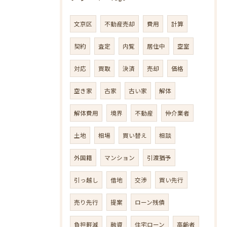
文京区
不動産売却
費用
計算
契約
査定
内覧
居住中
空室
対応
買取
決済
売却
価格
空き家
古家
古い家
解体
解体費用
境界
不動産
仲介業者
土地
相場
買い替え
相談
外国籍
マンション
引渡猶予
引っ越し
借地
交渉
買い先行
売り先行
提案
ローン残債
負担軽減
融資
住宅ローン
高齢者