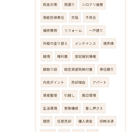
税金対策
雨漏り
シロアリ被害
瑕疵担保責任
欠陥
不具合
補修費用
リフォーム
一戸建て
外壁の塗り替え
メンテナンス
境界標
越境
権利書
登記識別情報
間取り図
固定資産税納付書
専任媒介
内見ポイント
売却理由
アパート
資産整理
引越し
周辺環境
生活環境
家族構成
差し押さえ
競売
任意売却
購入資金
同時決済