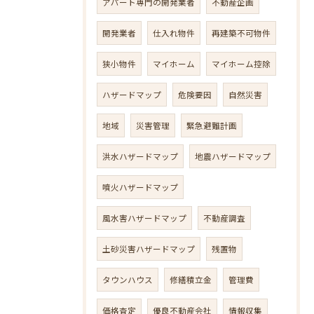
アパート専門の開発業者
不動産企画
開発業者
仕入れ物件
再建築不可物件
狭小物件
マイホーム
マイホーム控除
ハザードマップ
危険要因
自然災害
地域
災害管理
緊急避難計画
洪水ハザードマップ
地震ハザードマップ
噴火ハザードマップ
風水害ハザードマップ
不動産調査
土砂災害ハザードマップ
残置物
タウンハウス
修繕積立金
管理費
価格査定
優良不動産会社
情報収集