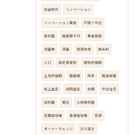
収益物件
リノベーション
リノベーション業者
戸建て中古
新耐震
再建築不可
業者買取
測量費
測量
賃貸併用
錦糸町
人口
固定資産税
建物評価額
土地評価額
路線価
税率
軽減措置
机上査定
訪問査定
依頼
中古住宅
旧耐震
築古
大規模修繕
定期借地権
普通借地権
投資
オーナーチェンジ
立ち退き