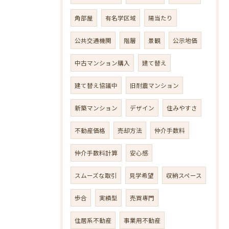
角部屋
有名学区域
陽当たり
公共交通機関
階層
景観
公示地価
中古マンション購入
建て替え
建て替え協議中
旧耐震マンション
新築マンション
デザイン
住みやすさ
不動産価格
売却方法
仲介手数料
仲介手数料計算
安心感
スムーズな取引
見学希望
収納スペース
歩合
実績型
売買専門
住居系不動産
事業用不動産