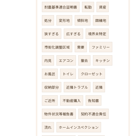
耐震基準適合証明書
転勤
資産
処分
変形地
傾斜地
囲繞地
狭すぎる
広すぎる
境界未特定
市街化調整区域
需要
ファミリー
内見
エアコン
撤去
キッチン
お風呂
トイレ
クローゼット
収納部分
近隣トラブル
近隣
ご近所
不動産購入
告知書
物件状況等報告書
契約不適合責任
流れ
ホームインスペクション