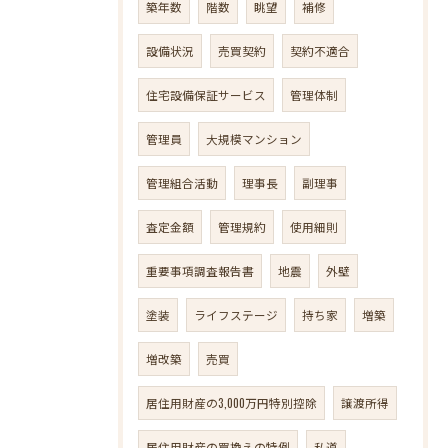
築年数
階数
眺望
補修
設備状況
売買契約
契約不適合
住宅設備保証サービス
管理体制
管理員
大規模マンション
管理組合活動
理事長
副理事
査定金額
管理規約
使用細則
重要事項調査報告書
地震
外壁
塗装
ライフステージ
持ち家
増築
増改築
売買
居住用財産の3,000万円特別控除
譲渡所得
居住用財産の買換えの特例
私道