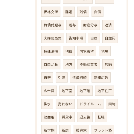
価格交渉
離婚
残債
負債
負債付贈与
贈与
財産分与
返済
夫婦間売買
告知事項
自殺
自然死
特殊清掃
他殺
内覧希望
地場
自由が丘
地方
不動産業者
店舗
再販
引渡
遺産相続
新聞広告
広告費
地下室
地下階
地下住戸
排水
売れない
ドライルーム
同時
収益用
賃貸中
退去後
転職
新学期
新居
投資家
フラット35