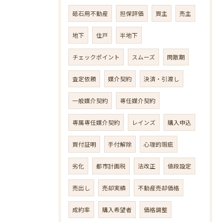
砥石用不動産
担保評価
買主
売主
地下
住戸
半地下
チェックポイント
スムーズ
閑散期
査定依頼
媒介契約
決済・引渡し
一般媒介契約
専任媒介契約
専属専任媒介契約
レインズ
購入申込
買付証明
手付解除
心理的瑕疵
劣化
都市計画税
法改正
値段設定
売出し
売却実績
不動産売却価格
成約率
購入希望者
価格調整